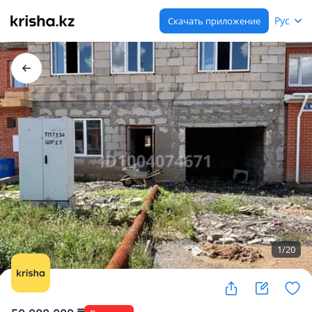
Рус
Скачать приложение
1
/
20