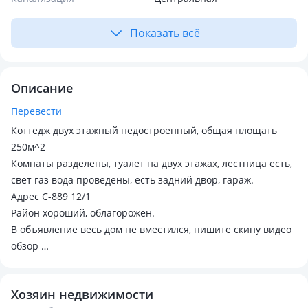
Показать всё
Описание
Перевести
Коттедж двух этажный недостроенный, общая площать
250м^2
Комнаты разделены, туалет на двух этажах, лестница есть,
свет газ вода проведены, есть задний двор, гараж.
Адрес С-889 12/1
Район хороший, облагорожен.
В объявление весь дом не вместился, пишите скину видео
обзор
Есть возможность обмена на трехкомнатную квартиру
плюс доплату в 10 миллионов с вашей стороны в
Хозяин недвижимости
алматинском районе