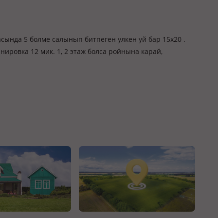
, касында 5 болме салынып битпеген улкен уй бар 15х20 .
ировка 12 мик. 1, 2 этаж болса ройнына карай,