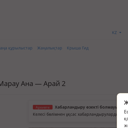
KZ
аңа құрылыстар
Жаңалықтар
Крыша Гид
., Марау Ана — Арай 2
Ж
Хабарландыру өзекті болмауы мүм
Архивте
Е
Келесі бөлімнен ұқсас хабарландыруларды қа
қ
ж