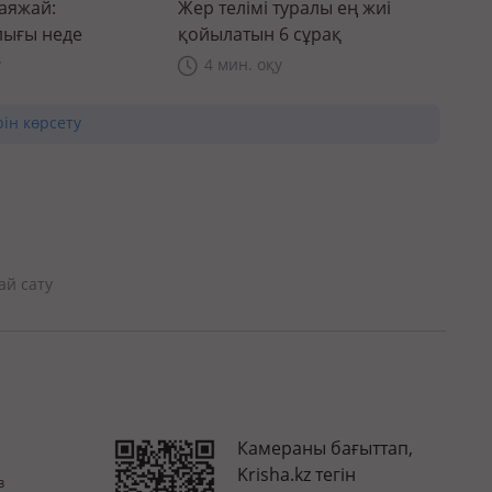
саяжай:
Жер телімі туралы ең жиі
ығы неде
қойылатын 6 сұрақ
у
4 мин. оқу
рін көрсету
ай сату
Камераны бағыттап,
Krisha.kz тегін
з