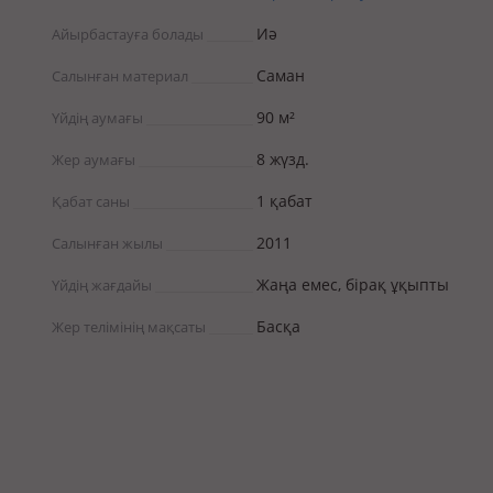
Иә
Айырбастауға болады
Саман
Салынған материал
90 м²
Үйдің аумағы
8 жүзд.
Жер аумағы
1 қабат
Қабат саны
2011
Салынған жылы
Жаңа емес, бірақ ұқыпты
Үйдің жағдайы
Басқа
Жер телімінің мақсаты