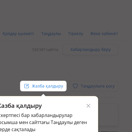
Қолдау қызметі
Таңдаулы
Тіркелу
Жеке кабинет
Хабарландыру беру
533 567 сайтта
Жазба қалдыру
Таңдаулыға қосу
азба қалдыру
кін.
скертпесі бар хабарландырулар
раңыз:
Жер үй мен саяжай сату в Таразе
осымша мен сайттағы Таңдаулы деген
ерде сақталады