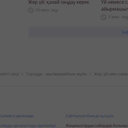
Жер үй: қалай таңдау керек
Үй немесе 
айырмашыл
10 мин. оқу
3 мин. оқ
Бә
ікті сату
Таразда - жылжымайтын мүлік
Жер үй мен саяж
/
/
шілерге арналады
Сайттың мобильді нұсқасы
ларды орналастыру ережелері
Жаңалықтардан хабардар болыңы