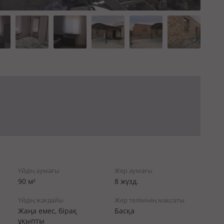
Үйдің аумағы
Жер аумағы
90 м²
8 жүзд.
Үйдің жағдайы
Жер телімінің мақсаты
Жаңа емес, бірақ
Басқа
ұқыпты