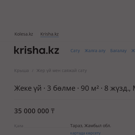
Kolesa.kz
Krisha.kz
Сату
Жалға алу
Бағалау
Ж
Крыша
Жер үй мен саяжай сату
/
Жеке үй · 3 бөлме · 90 м² · 8 жүзд
35 000 000
₸
Тараз, Жамбыл обл.
Қала
картада көрсету