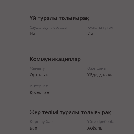
Үй туралы толығырақ
Саудаласуға болады
Құжаты түгел
Ия
Ия
Коммуникациялар
Жылыту
Әжетхана
Орталық
Үйде, далада
Интернет
Қосылған
Жер телімі туралы толығырақ
Қоршау бар
Үйге кіреберіс
Бар
Асфальт