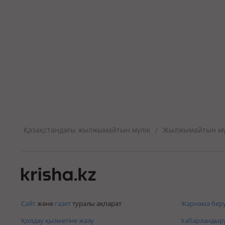
Қазақстандағы жылжымайтын мүлік
Жылжымайтын мүл
/
Сайт
және
газет
туралы ақпарат
Жарнама беру
Қолдау қызметіне жазу
Хабарландыру