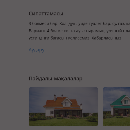
Сипаттамасы
3 болмеси бар, Хол, душ, уйде туалет бар, су, газ
Вариант 4 болме кв- га ауыстырамын, улчный план
устинднги багасын келисемиз. Хабарласыныз
Аудару
Пайдалы мақалалар