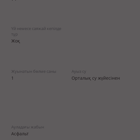
Үй немесе саяжай кепілде
тұр
Жоқ
Жуынатын бөлме саны
Ауыз су
1
Орталық су жүйесінен
Ауладағы жабын
Асфальт