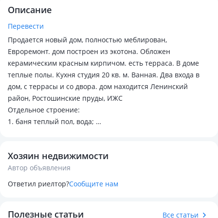
Описание
Перевести
Продается новый дом, полностью меблирован,
Евроремонт. дом построен из экотона. Обложен
керамическим красным кирпичом. есть терраса. В доме
теплые полы. Кухня студия 20 кв. м. Ванная. Два входа в
дом, с террасы и со двора. дом находится Ленинский
район, Ростошинские пруды, ИЖС
Отдельное строение:
1. баня теплый пол, вода;
2.мангальная зона;
3.кладовая
Хозяин недвижимости
Ворота рольставни; во дворе брусчатка;
Автор объявления
Ответил риелтор?
Сообщите нам
Полезные статьи
Все статьи