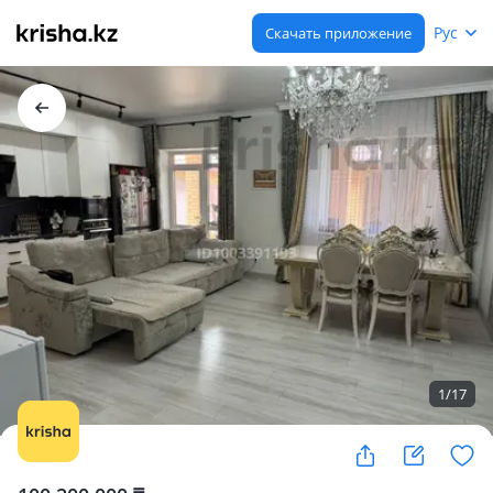
Рус
Скачать приложение
1
/
17