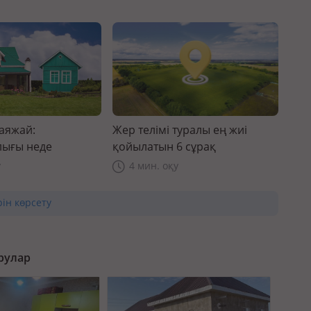
саяжай:
Жер телімі туралы ең жиі
ығы неде
қойылатын 6 сұрақ
у
4 мин. оқу
рін көрсету
рулар