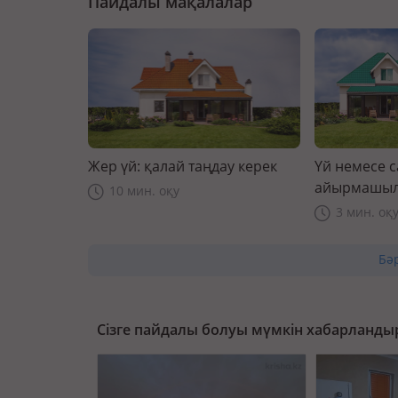
Пайдалы мақалалар
Жер үй: қалай таңдау керек
Үй немесе 
айырмашыл
10 мин. оқу
3 мин. оқ
Бә
Сізге пайдалы болуы мүмкін хабарланды