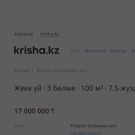
Kolesa.kz
Krisha.kz
Сату
Жалға алу
Бағалау
Ж
Крыша
Жер үй мен саяжай сату
/
Жеке үй · 3 бөлме · 100 м² · 7.5 ж
17 000 000
₸
Атырау, Балықшы ш/а.
Қала
картада көрсету