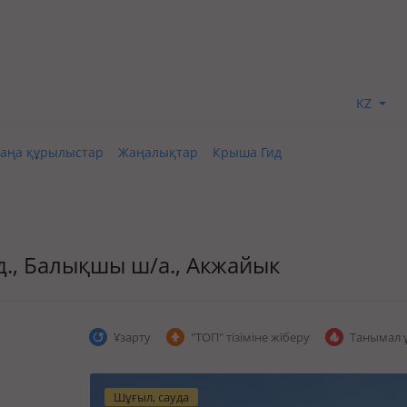
KZ
аңа құрылыстар
Жаңалықтар
Крыша Гид
үзд., Балықшы ш/а., Акжайык
Ұзарту
"ТОП" тізіміне жіберу
Танымал 
Шұғыл, сауда