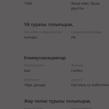
1968
Жаңа емес, бірақ
ұқыпты
Үй туралы толығырақ
Жиһазбен жабдықталған
Саудаласуға болады
Ішінара
Ия
Коммуникациялар
Электр қуаты
Жылыту
Бар
Газбен
Әжетхана
Ауыз су
Үйде, далада
Орталық су жүйесінен
Жер телімі туралы толығырақ
Қоршау бар
Үйге кіреберіс