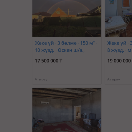
Жеке үй · 3 бөлме · 150 м² ·
Жеке үй · 3
10 жүзд. · Өскен ш/а.,
8 жүзд. · 
Рыбник 472 — Магазин
Акжар-2 у
17 500 000 ₸
19 000 000
Амина
Атырау
Атырау