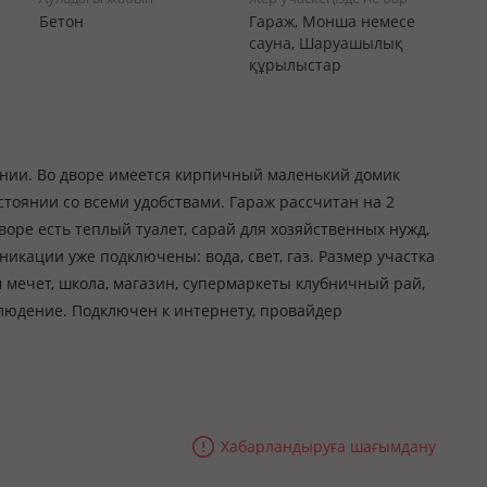
Бетон
Гараж, Монша немесе
сауна, Шаруашылық
құрылыстар
янии. Во дворе имеется кирпичный маленький домик
стоянии со всеми удобствами. Гараж рассчитан на 2
дворе есть теплый туалет, сарай для хозяйственных нужд,
уникации уже подключены: вода, свет, газ. Размер участка
м мечет, школа, магазин, супермаркеты клубничный рай,
блюдение. Подключен к интернету, провайдер
Хабарландыруға шағымдану