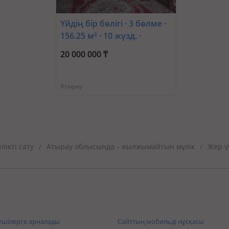
Үйдің бір бөлігі · 3 бөлме ·
156.25 м² · 10 жүзд. ·
Кажымукан мунаитпасова
20 000 000 ₸
36 — На против почта
Атырау
ікті сату
Атырау облысында - жылжымайтын мүлік
Жер ү
/
/
шілерге арналады
Сайттың мобильді нұсқасы