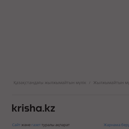
Қазақстандағы жылжымайтын мүлік
Жылжымайтын мүл
/
Сайт
және
газет
туралы ақпарат
Жарнама беру