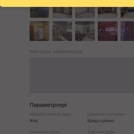
Картадағы хабарландыру
Параметрлері
Айырбастауға болады
Салынған материал
Жоқ
Қаңқа-қамыс
Салынған жылы
Үйдің жағдайы