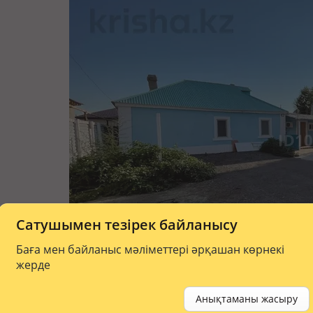
Сатушымен тезірек байланысу
Баға мен байланыс мәліметтері әрқашан көрнекі
жерде
Анықтаманы жасыру