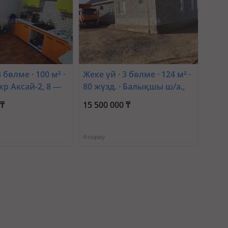
 бөлме · 100 м² ·
Жеке үй · 3 бөлме · 124 м² ·
мкр Аксай-2, 8 —
80 жүзд. · Балықшы ш/а.,
л 8
Таскала3 26/3
 ₸
15 500 000 ₸
Атырау