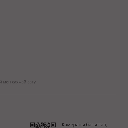
й мен саяжай сату
Камераны бағыттап,