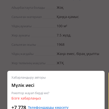
Жоқ
Айырбастауға болады
Қаңқа-қамыс
Салынған материал
100 м²
Үйдің аумағы
7.5 жүзд.
Жер аумағы
1968
Салынған жылы
Жаңа емес, бірақ ұқыпты
Үйдің жағдайы
ЖТҚ
Жер телімінің мақсаты
Хабарландыру авторы
Мүлік иесі
Риелтор жауап берді ме?
Бізге хабарлаңыз
+7 778
Телефондарды көрсету