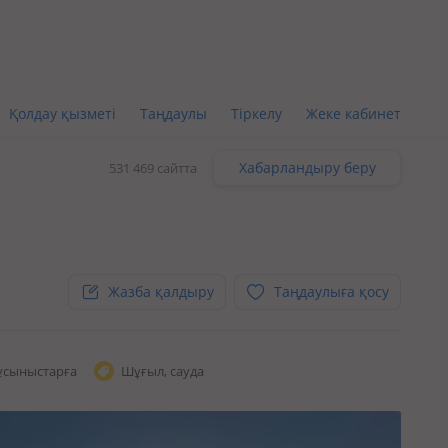
Қолдау қызметі
Таңдаулы
Тіркелу
Жеке кабинет
Хабарландыру беру
531 469 сайтта
Жазба қалдыру
Таңдаулыға қосу
ұсыныстарға
Шұғыл, сауда