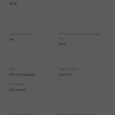
ЖТҚ
Құжаты түгел
Үй немесе саяжай кепілде
тұр
Ия
Жоқ
Газ
Кәріз жүйесі
Магистральды
Септик
Интернет
Қосылған
Ауладағы жабын
Жер учаскеңізде не бар