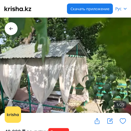
Рус
Скачать приложение
1
/
25