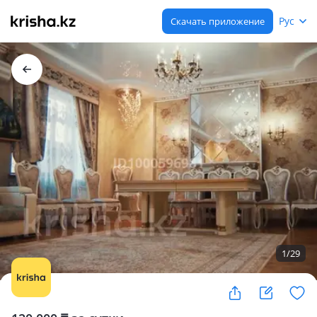
Рус
Скачать приложение
1
/
29