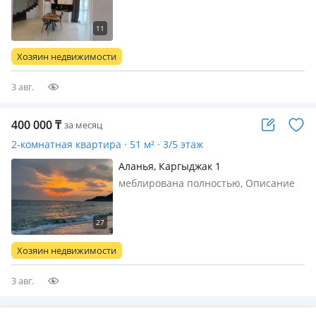
квартиру в двух уровнях в
престижном и уютном районе Оба.
Район открыт для ВНЖ. Полностью
меблирована, в комплексе уличный и
Хозяин недвижимости
внутренний бассейн, сауна, хамам,
тренажерн…
3 авг.
400 000
₸
за месяц
2-комнатная квартира · 51 м² · 3/5 этаж
Аланья, Каргыджак 1
меблирована полностью, Описание
cдается 2 комнатная квартира (1+1) с
отдельной спальней и кухней-
студией в новом доме в самом
популярном среди казахстанцев
Хозяин недвижимости
районе - Каргыджак, Алания. В ЖК
Язар 8…
3 авг.