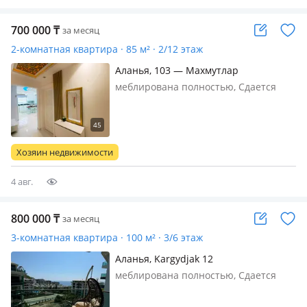
700 000
₸
за месяц
2-комнатная квартира · 85 м² · 2/12 этаж
Аланья, 103 — Махмутлар
меблирована полностью, Сдается
квартира 1+1 с двумя застекленными
балконами на первой линии, в
комплексе люкс класса со своим
пляжем. В комплексе есть открытый
Хозяин недвижимости
и закрытый бассейн, водные горки…
4 авг.
800 000
₸
за месяц
3-комнатная квартира · 100 м² · 3/6 этаж
Аланья, Kargydjak 12
меблирована полностью, Сдается
квартира 2+1 ЖК Конак премиум Со
всеми удобством На долгий срок