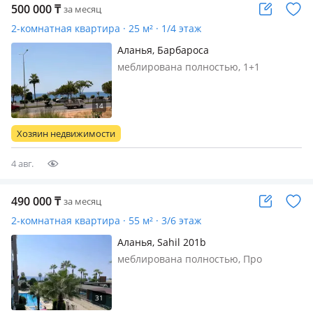
500 000
₸
за месяц
2-комнатная квартира · 25 м² · 1/4 этаж
Аланья, Барбароса
меблирована полностью, 1+1
Площадь 60 м Первая линия
Комплекс класса люкс Большой
бассейн с горками Сауна, хамам
Спортивный зал Бильярд Детская
Хозяин недвижимости
игровая зона Барбекю
4 авг.
490 000
₸
за месяц
2-комнатная квартира · 55 м² · 3/6 этаж
Аланья, Sahil 201b
меблирована полностью, Про
квартиру: 1. Пляж: ПЕРВАЯ линия,
вход в море – ПОЛОГИЙ, нет плит
(что сильно значимо для Алании).