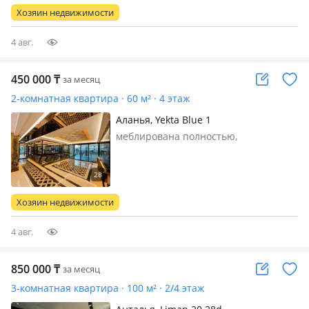
Средняя и мелкая галька: и по берегу
Хозяин недвижимости
ходить комфортно, и вода
прозрачная…
4 авг.
450 000
₸
за месяц
2-комнатная квартира · 60 м² · 4 этаж
Аланья, Yekta Blue 1
меблирована полностью,
Современные апартаменты в
живописной части Махмутлара.
Вблизи комплекса множество
магазинов, кафе, большой
Хозяин недвижимости
супермаркет Мигрос, пятничный
рынок и аптека. Комплекс
4 авг.
располага…
850 000
₸
за месяц
3-комнатная квартира · 100 м² · 2/4 этаж