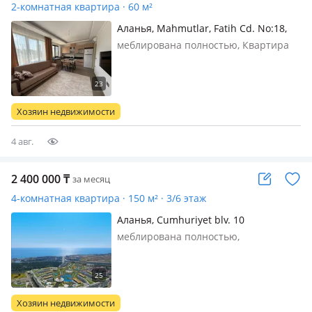
2-комнатная квартира · 60 м²
Аланья, Mahmutlar, Fatih Cd. No:18,
07460 Alanya/Antalya, Türkiye 18 —
меблирована полностью, Квартира
Yenisey towers
расположена в уютном жилом
комплексе бизнес-класса. Закрытая,
охраняемая территория
обеспечивает комфорт и
Хозяин недвижимости
безопасность проживания. Для
жителей доступны бассейн, з…
4 авг.
2 400 000
₸
за месяц
4-комнатная квартира · 150 м² · 3/6 этаж
Аланья, Cumhuriyet blv. 10
меблирована полностью,
Апартаменты находятся в новом,
большом жилом комплексе премиум
класса Azura World, расположенном
на 8 гектарах земли. Сделан новый,
Хозяин недвижимости