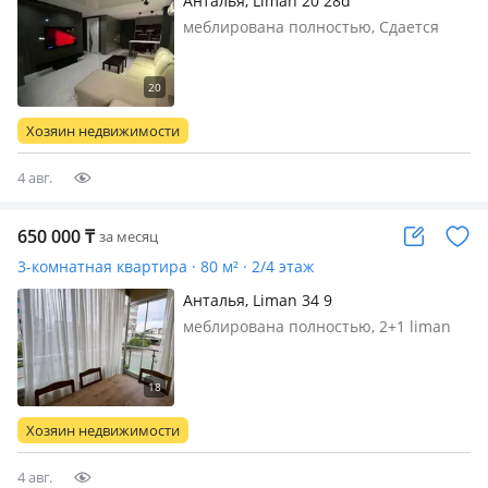
Анталья, Liman 20 28d
меблирована полностью, Сдается
вилла 3+1 Konyaalti sari su до моря 2
км
Хозяин недвижимости
4 авг.
650 000
₸
за месяц
3-комнатная квартира · 80 м² · 2/4 этаж
Анталья, Liman 34 9
меблирована полностью, 2+1 liman
mach 34 sokak konyaalti matreska park
до моря 500 м есть бассейн интернет
клима свободные даты уточняйте
Хозяин недвижимости
4 авг.