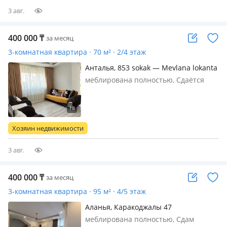
нужно рядом. До…
3 авг.
400 000
₸
за месяц
3-комнатная квартира · 70 м² · 2/4 этаж
Анталья, 853 sokak — Mevlana lokanta
(ресторан)
меблирована полностью, Сдаётся
квартира 2+1 в Анталии, район
Муратпаша. — Полностью
меблирована — Вся необходимая
бытовая техника — Стиральная
Хозяин недвижимости
машина — Холодильник, пылесос — 2
кондиционера —…
3 авг.
400 000
₸
за месяц
3-комнатная квартира · 95 м² · 4/5 этаж
Аланья, Каракоджалы 47
меблирована полностью, Сдам