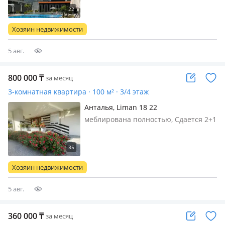
инфраструктура отеля. 2 бассейна,
хамам, сауна. новый жк. рядом
торговый центр, субботний рынок,
Хозяин недвижимости
школа, море в 10 минутах. шикарный
вид из окна…
5 авг.
800 000
₸
за месяц
3-комнатная квартира · 100 м² · 3/4 этаж
Анталья, Liman 18 22
меблирована полностью, Сдается 2+1
в Лимане 18 улица до моря 300 м
интернет клима бытовая техника
трен зал бассейн открыто летнее
бронирование
Хозяин недвижимости
5 авг.
360 000
₸
за месяц