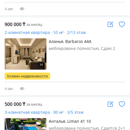
дорогой и стильный ремонт. Есть все
удобства…
4 авг.
900 000
₸
за месяц
2-комнатная квартира · 55 м² · 2/13 этаж
Аланья, Barbaros 44A
меблирована полностью, Сдаю 2
соседние квартиры 1+1, можно по
отдельности в новом роскошном ЖК
Cebeci towers на первой линии моря
с собственным пляжем и
Хозяин недвижимости
инфраструктурой пятизвездочного
отеля…
4 авг.
500 000
₸
за месяц
3-комнатная квартира · 80 м² · 3/5 этаж
Анталья, Liman 41 10
меблирована полностью, Сдаётся 2+1