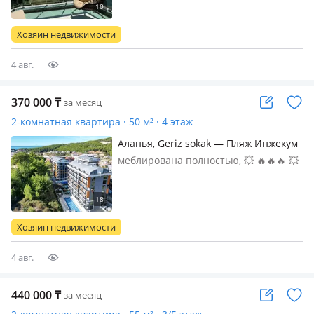
рассматриваю скидку
Хозяин недвижимости
4 авг.
370 000
₸
за месяц
2-комнатная квартира · 50 м² · 4 этаж
Аланья, Geriz sokak — Пляж Инжекум
меблирована полностью, 💥 🔥🔥🔥 💥
Аренда на летний и бархатный сезон
квартиры от собственника! 💥 В
замечательном районе Авсаллар с
песчаным пляжем Инжекум, в
Хозяин недвижимости
хвойном лесу. Жилой комплекс
"Exodus garden…
4 авг.
440 000
₸
за месяц