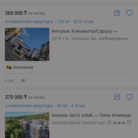
360 000
₸
за месяц
4-комнатная квартира · 120 м² · 8/10 этаж
Анталья, Коньяалты/Сарысу —
Sarisu/ Тенис резорт
2016 г.п., потолки 3м., меблирована
полностью, 010/ Анталия ГОРНЫЙ
ВОЗДУХ И УЮТ В САРЫСУ
(КОНЬЯАЛТЫ) 🏔✨ 🏠 СДАЕТСЯ
просторная семейная квартира 3+1 в
Компания
современном комплексе с охраной и
бассейном. ✅…
6 авг.
370 000
₸
за месяц
2-комнатная квартира · 50 м² · 4 этаж
Аланья, Geriz sokak — Пляж Инжекум
меблирована полностью, 💥 🔥🔥🔥 💥
Аренда на летний и бархатный сезон
квартиры от собственника! 💥 В