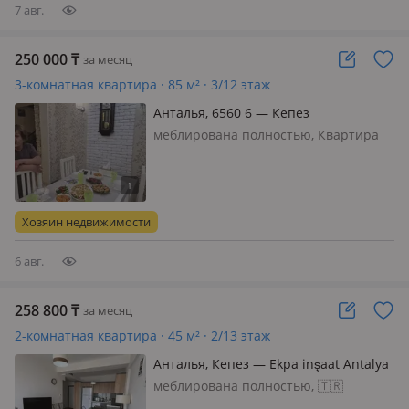
самых масштабны…
7 авг.
250 000
₸
за месяц
3-комнатная квартира · 85 м² · 3/12 этаж
Анталья, 6560 6 — Кепез
меблирована полностью, Квартира
находится в центре города, есть вся
инфраструктура, остановки, аптеки,
магазины, школы базар через дорогу,
газовое отопление, балкон застеклен,
Хозяин недвижимости
никогда не сдавалась…
6 авг.
258 800
₸
за месяц
2-комнатная квартира · 45 м² · 2/13 этаж
Анталья, Кепез — Ekpa inşaat Antalya
1207
меблирована полностью, 🇹🇷
Анталия 💎 ЖИЗНЬ В СТИЛЕ ALL