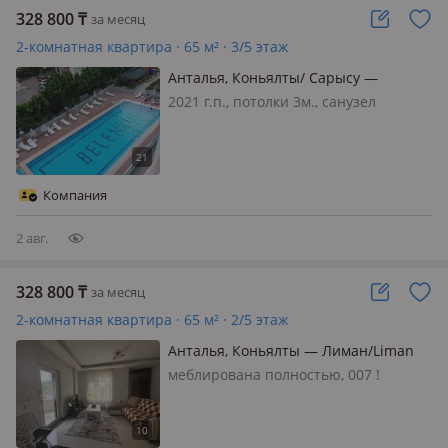
328 800
₸
за месяц
2-комнатная квартира · 65 м² · 3/5 этаж
Анталья, Коньялты/ Сарысу —
Konyaaltı/GREEN HOMES
2021 г.п., потолки 3м., санузел
совмещенный, меблирована
полностью, Аренда в Анталии/
Cарысу 🏔 ПРЕМИУМ-УЮТ У
ПОДНОЖИЯ ГОР: GREEN HOMES
Компания
(САРЫСУ) ✨ Ищете комфорт и
спокойствие на длительный сро…
2 авг.
328 800
₸
за месяц
2-комнатная квартира · 65 м² · 2/5 этаж
Анталья, Коньялты — Лиман/Liman
меблирована полностью, 007 !
ЧИТАЕМ ВНИМАТЕЛЬНО! 🏔✨ 🏠
СДАЕТСЯ УЮТНАЯ 1+1 В ЛИМАНЕ —
ВСЁ ГОТОВО К ЗАСЕЛЕНИЮ! (Район