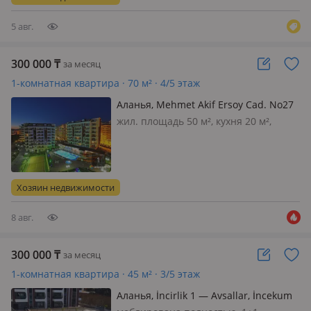
парилка, кинотеатр, бильярдная
комн…
5 авг.
300 000
₸
за месяц
1-комнатная квартира · 70 м² · 4/5 этаж
Аланья, Mehmet Akif Ersoy Cad. No27
27
жил. площадь 50 м², кухня 20 м²,
меблирована полностью, Сдаются
квартиры в Алании на берегу
Средиземного моря. С полной
инфраструктурой (бассейн, горки,
Хозяин недвижимости
детская игровая, сауна, хамам,
фитнес. Кварти…
8 авг.
300 000
₸
за месяц
1-комнатная квартира · 45 м² · 3/5 этаж
Аланья, İncirlik 1 — Avsallar, İncekum
park