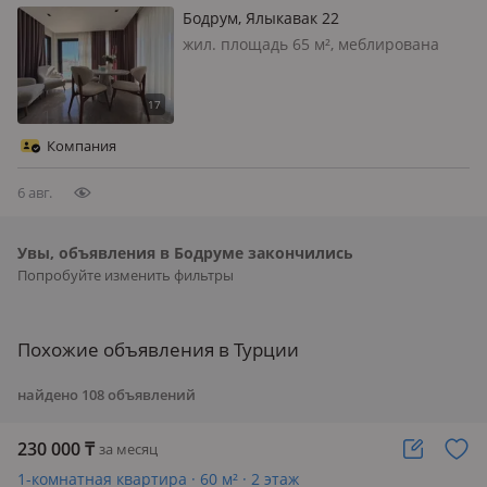
Бодрум, Ялыкавак 22
жил. площадь 65 м², меблирована
полностью, Апартаменты на первой
береговой линии в Ялыкаваке —
жизнь у моря в премиальном
формате Представляем уникальную
Компания
возможность приобрести
апартаменты в одном…
6 авг.
Увы, объявления в Бодруме закончились
Попробуйте изменить фильтры
Похожие объявления в Турции
найдено
108
объявлений
230 000
₸
за месяц
1-комнатная квартира · 60 м² · 2 этаж