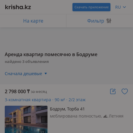
RU
Скачать приложение
На карте
Фильтр
Аренда квартир помесячно в Бодруме
найдено
3
объявления
Сначала дешевые
2 798 000
₸
за месяц
3-комнатная квартира · 90 м² · 2/2 этаж
Бодрум, Торба 41
меблирована полностью, 🌊 Летняя
аренда в Торбе — 3+1 в новом
проекте, 300 м до моря Предлагаются