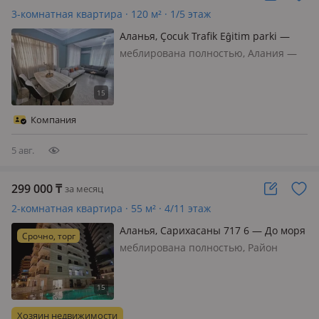
3-комнатная квартира · 120 м² · 1/5 этаж
Аланья, Çocuk Trafik Eĝitim parki —
Şekerhane
меблирована полностью, Алания —
это город солнца и энергии 🏔✨ 🌟
АЛАНИЯ: СВЕЖИЙ РЕМОНТ И
ЛУЧШИЕ ЛОКАЦИИ ПОБЕРЕЖЬЯ! 🏠
ДАННАЯ Квартира 2+1 сдаётся только
Компания
на длительный срок (12 месяцев)
посл…
5 авг.
299 000
₸
за месяц
2-комнатная квартира · 55 м² · 4/11 этаж
Аланья, Сарихасаны 717 6 — До моря
Срочно, торг
700-800 метров
меблирована полностью, Район
Махмутлар (очень популярен среди
стран СНГ), комплекс имеют полную
инфраструктуру, большой бассейн
(зима-лето), хамам, сауна, фитнес,
Хозяин недвижимости