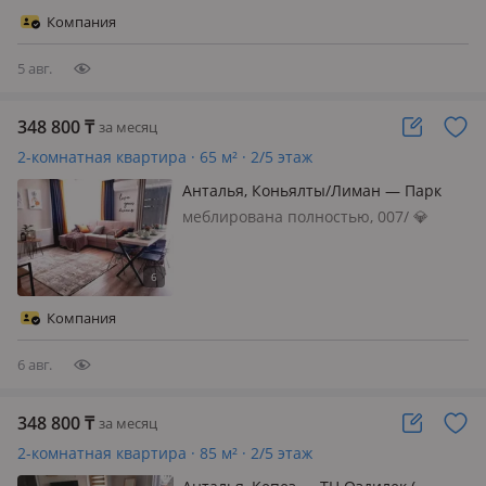
Коньяалты / Лиман — самая
Компания
востребованная локация города)
Квартира полность…
5 авг.
348 800
₸
за месяц
2-комнатная квартира · 65 м² · 2/5 этаж
Анталья, Коньялты/Лиман — Парк
Матрёшек
меблирована полностью, 007/ 💎
ДИЗАЙНЕРСКИЙ УЮТ И ГАЗОВОЕ
ОТОПЛЕНИЕ В ЛИМАНЕ 🏔✨ Сдается
стильная 1+1 квартира на
длительный срок (от 6-12 мес. ) в
Компания
самом сердце Лимана. Здесь комфорт
встречается…
6 авг.
348 800
₸
за месяц
2-комнатная квартира · 85 м² · 2/5 этаж