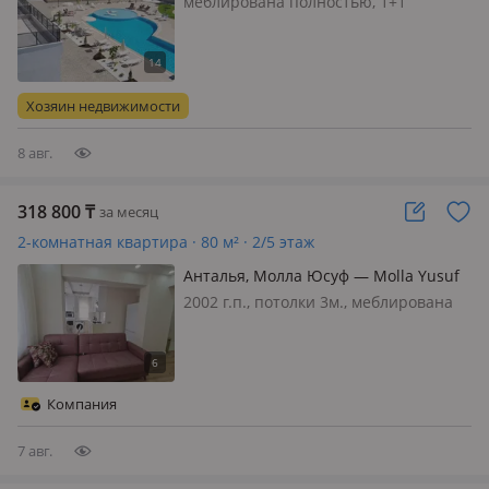
меблирована полностью, 1+1
Авсаллар Нирвана Форест В
сосновом лесу. С видом на бассейн.
Летом цена другая! От собственника
500 евро в мес+ком услуги в зимние
Хозяин недвижимости
время! Летом цены другие! До моря
200…
8 авг.
318 800
₸
за месяц
2-комнатная квартира · 80 м² · 2/5 этаж
Анталья, Молла Юсуф — Molla Yusuf
2002 г.п., потолки 3м., меблирована
полностью, 007 💎 ПРЕСТИЖНЫЙ
МОЛЛА ЮСУФ: УЮТНАЯ 1+1 С ГАЗОМ
И ВНЖ! 🏔✨ Сдаётся стильная
квартира 1+1 в самом элитном и
Компания
экологичном районе Анталии —
Молла Юсуф…
7 авг.