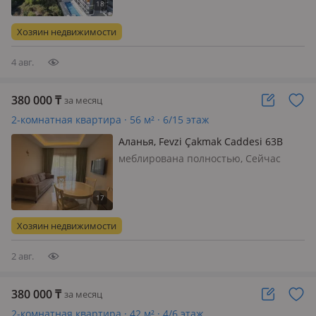
замечательном районе Авсаллар с
песчаным пляжем Инжекум, в
Хозяин недвижимости
хвойном лесу. Жилой комплекс
"Exodus garden…
4 авг.
380 000
₸
за месяц
2-комнатная квартира · 56 м² · 6/15 этаж
Аланья, Fevzi Çakmak Caddesi 63B
меблирована полностью, Сейчас
свободна Апартаменты 1+1. Новый
ЖК в экологически чистом месте у
подножья гор, в дали от шумных
улиц. В доме есть большой бассейн,
Хозяин недвижимости
шезлонги и водные горки для дет…
2 авг.
380 000
₸
за месяц
2-комнатная квартира · 42 м² · 4/6 этаж