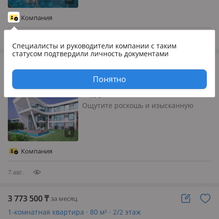
просторные апартаменты формата
3+1 в престижном районе Торба
Компания
(Бодрум). Новый современный
проек…
6 авг.
Специалисты и руководители компании
с таким
статусом подтвердили личность документами
3 500 000
₸
за месяц
3-комнатная квартира · 135 м² · 3/3 этаж
Понятно
Бодрум, Богазичи 900
Ощутите роскошь и изысканную
элегантность в курортном комплексе
Le Meridien Bodrum Beach Resort &
Residences. Расположение: курорт
находится прямо на берегу, с
Компания
собственным пляжем длиной ~650
м…
7 авг.
3 773 500
₸
за месяц
1-комнатная квартира · 80 м² · 2/2 этаж