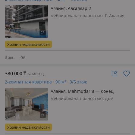
Аланья, Авсаллар 2
меблирована полностью, Г. Алания,
район Авсаллар. Здесь известный
классный пляж Инжекум (Incekum).
Сам дом находится в горной
местности в 3 км от пляжа. Каждые 2
Хозяин недвижимости
ч ходит шатл - дом, пляж, базар, до…
3 авг.
380 000
₸
за месяц
2-комнатная квартира · 90 м² · 3/5 этаж
Аланья, Mahmutlar 8 — Конец
махмутлар
меблирована полностью, Дом
турецкий 2013-2014 года. 1+1 90m
100-150м до моря. Читать
внимательно. Бассейна и прочее
нету, коммунальные услуги не
Хозяин недвижимости
большие. Магазины аптеки все что