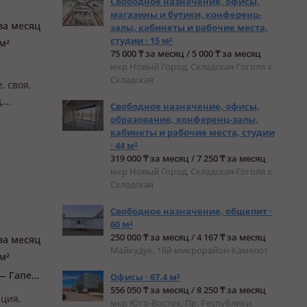
Свободное назначение, офисы,
магазины и бутики, конференц-
за месяц
залы, кабинеты и рабочие места,
студии · 15 м²
м²
75 000 ₸ за месяц / 5 000 ₸ за месяц
мкр Новый Город, Складская-Гоголя х
Складская
, своя,
,
Свободное назначение, офисы,
образование, конференц-залы,
кабинеты и рабочие места, студии
· 44 м²
319 000 ₸ за месяц / 7 250 ₸ за месяц
мкр Новый Город, Складская-Гоголя х
Складская
Свободное назначение, общепит ·
60 м²
250 000 ₸ за месяц / 4 167 ₸ за месяц
за месяц
Майкудук, 18й микрорайон-Камелот
м²
Казыбек би р-н, мкр Юго-Восток, Мкр Юго-Восток, 30й микрорайон 1 — Гапеева1
Офисы · 67.4 м²
556 050 ₸ за месяц / 8 250 ₸ за месяц
ация,
мкр Юго-Восток, Пр. Республики