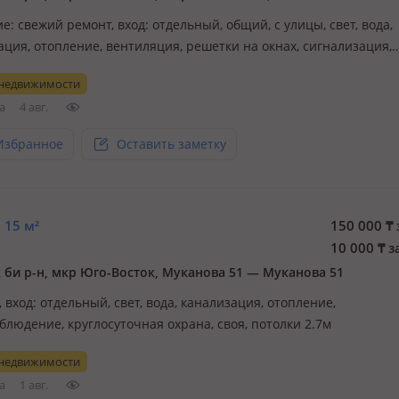
е: cвежий ремонт, вход: отдельный, общий, с улицы, свет, вода,
ация, отопление, вентиляция, решетки на окнах, сигнализация,
я сигнализация, общая, потолки 2.8м., Оплата за аренду поме
 недвижимости
ный кабинет) плюс коммунальные услуги (КСК, вывоз мусора, от
а
4 авг.
Избранное
Оставить заметку
 15 м²
150 000
₸
10 000
₸
з
 би р-н, мкр Юго-Восток, Муканова 51 — Муканова 51
., вход: отдельный, свет, вода, канализация, отопление,
блюдение, круглосуточная охрана, своя, потолки 2.7м
 недвижимости
а
1 авг.