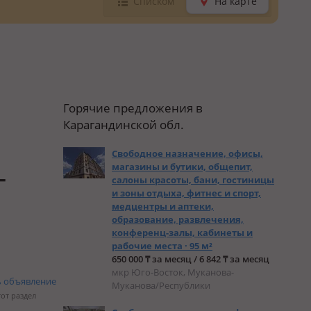
Списком
На карте
Горячие предложения в
Карагандинской обл.
Свободное назначение, офисы,
магазины и бутики, общепит,
-
салоны красоты, бани, гостиницы
и зоны отдыха, фитнес и спорт,
медцентры и аптеки,
образование, развлечения,
конференц-залы, кабинеты и
рабочие места · 95 м²
650 000 ₸ за месяц / 6 842 ₸ за месяц
мкр Юго-Восток, Муканова-
ь объявление
Муканова/Республики
тот раздел