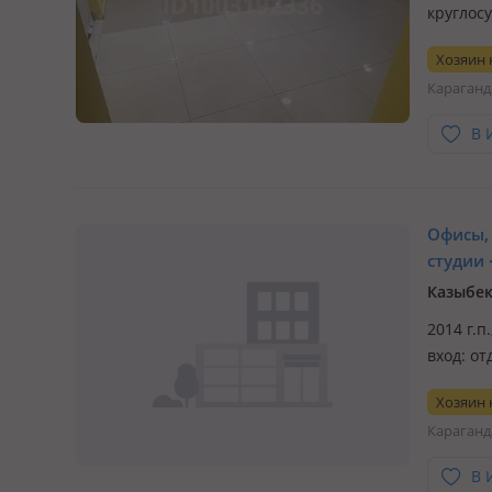
круглосу
Хозяин
Караганд
В 
Офисы, 
студии ·
Казыбек
2014 г.п
вход: от
Особенн
Хозяин
Караганд
В 