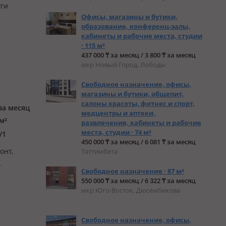
уги
Офисы, магазины и бутики,
образование, конференц-залы,
кабинеты и рабочие места, студии
· 115 м²
437 000 ₸ за месяц / 3 800 ₸ за месяц
мкр Новый Город, Лободы
Свободное назначение, офисы,
магазины и бутики, общепит,
салоны красоты, фитнес и спорт,
за месяц
медцентры и аптеки,
м²
развлечения, кабинеты и рабочие
места, студии · 74 м²
/1
450 000 ₸ за месяц / 6 081 ₸ за месяц
онт,
Таттимбета
Свободное назначение · 87 м²
550 000 ₸ за месяц / 6 322 ₸ за месяц
мкр Юго-Восток, Дюсембекова
Свободное назначение, офисы,