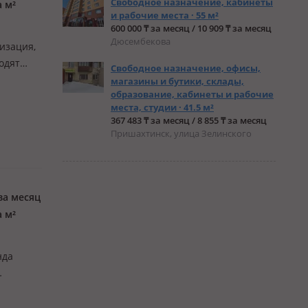
Свободное назначение, кабинеты
а м²
и рабочие места · 55 м²
600 000 ₸ за месяц / 10 909 ₸ за месяц
Дюсембекова
лизация,
одят
Свободное назначение, офисы,
олько
магазины и бутики, склады,
образование, кабинеты и рабочие
ДАЮТСЯ…
места, студии · 41.5 м²
367 483 ₸ за месяц / 8 855 ₸ за месяц
Пришахтинск, улица Зелинского
за месяц
а м²
нда
мастер