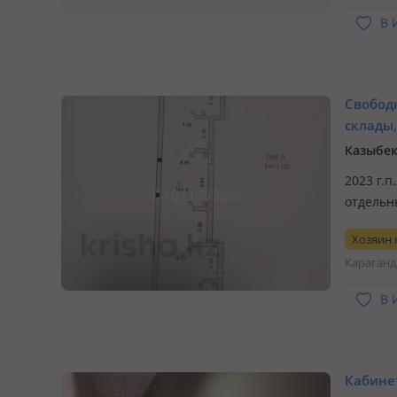
В 
Свобод
склады,
аптеки,
Казыбек
рабочие
2023 г.п
отдельн
аренду!
Хозяин
персона
Караганд
адапти
В 
Кабинет