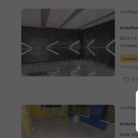
Свободн
Казыбек
2018 г.п
потолки 
мебельн
Хозяин
Караганд
В 
Свободн
вход: от