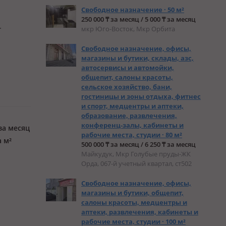
Свободное назначение · 50 м²
250 000 ₸ за месяц / 5 000 ₸ за месяц
мкр Юго-Восток, Мкр Орбита
щения
Свободное назначение, офисы,
опление,
магазины и бутики, склады, азс,
автосервисы и автомойки,
общепит, салоны красоты,
сельское хозяйство, бани,
гостиницы и зоны отдыха, фитнес
и спорт, медцентры и аптеки,
образование, развлечения,
конференц-залы, кабинеты и
за месяц
рабочие места, студии · 80 м²
а м²
500 000 ₸ за месяц / 6 250 ₸ за месяц
Майкудук, Мкр Голубые пруды-ЖК
Орда, 067-й учетный квартал, ст502
Свободное назначение, офисы,
магазины и бутики, общепит,
салоны красоты, медцентры и
аптеки, развлечения, кабинеты и
рабочие места, студии · 100 м²