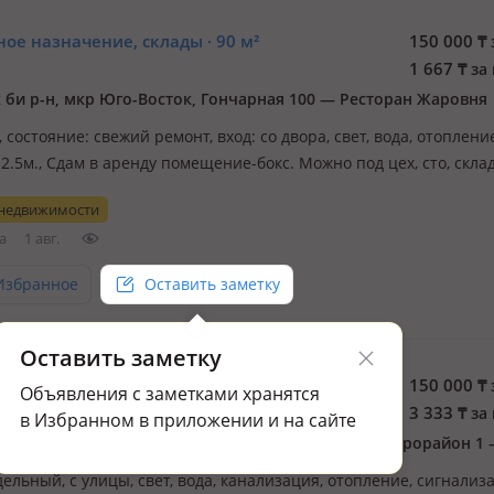
ое назначение, склады · 90 м²
150 000
₸
1 667
₸
за 
 би р-н, мкр Юго-Восток, Гончарная 100 — Ресторан Жаровня
., состояние: cвежий ремонт, вход: со двора, свет, вода, отопление
2.5м., Сдам в аренду помещение-бокс. Можно под цех, сто, склад
ый цех. Под автомойку НЕ подойдет!
 недвижимости
а
1 авг.
Избранное
Оставить заметку
Оставить заметку
ое назначение · 45 м²
150 000
₸
Объявления с заметками хранятся
3 333
₸
за 
в Избранном в приложении и на сайте
дельный, с улицы, свет, вода, канализация, отопление, сигнализ