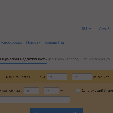
RU
Служба 
Новостройки
Новости
Крыша Гид
мерческая недвижимость
Промбазы и заводы
Возьму в аренду
Цена
мкр Юго-Восток
за всё
тг
Действующий бизне
бщая площадь
м²