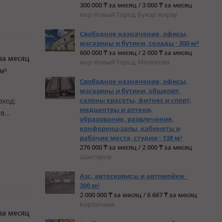
300 000 ₸ за месяц / 3 000 ₸ за месяц
мкр Новый Город, Бухар жирау
Свободное назначение, офисы,
магазины и бутики, склады · 300 м²
600 000 ₸ за месяц / 2 000 ₸ за месяц
за месяц
мкр Новый Город, Молокова
м²
Свободное назначение, офисы,
магазины и бутики, общепит,
салоны красоты, фитнес и спорт,
вход:
медцентры и аптеки,
 в
образование, развлечения,
ентов и
конференц-залы, кабинеты и
рабочие места, студии · 138 м²
276 000 ₸ за месяц / 2 000 ₸ за месяц
Шахтеров
Азс, автосервисы и автомойки ·
300 м²
2 000 000 ₸ за месяц / 6 667 ₸ за месяц
Кирпичная
за месяц