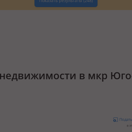
Показать результаты
(248)
недвижимости в мкр Юго
Подат
в э