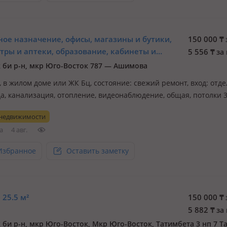
ное назначение, офисы, магазины и бутики,
150 000
₸
тры и аптеки, образование, кабинеты и
5 556
₸
за 
 места · 27 м²
 би р-н, мкр Юго-Восток 787 — Ашимова
., в жилом доме или ЖК Бц, состояние: cвежий ремонт, вход: отд
да, канализация, отопление, видеонаблюдение, общая, потолки 3
 коммерческое помещение под любой вид деятельности в ожив
 недвижимости
напротив Байсанат 1 по Ашимова
а
4 авг.
Избранное
Оставить заметку
 25.5 м²
150 000
₸
5 882
₸
за 