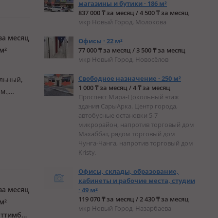
магазины и бутики · 186 м²
837 000 ₸ за месяц / 4 500 ₸ за месяц
мкр Новый Город, Молокова
за месяц
Офисы · 22 м²
м²
77 000 ₸ за месяц / 3 500 ₸ за месяц
мкр Новый Город, Новосёлов
Свободное назначение · 250 м²
ельный,
1 000 ₸ за месяц / 4 ₸ за месяц
м.,
Проспект Мира-Цокольный этаж
лённом
здания СарыАрка. Центр города,
автобусные остановки 5-7
микрорайон, напротив торговый дом
Махаббат, рядом торговый дом
Чунга-Чанга, напротив торговый дом
Kristy.
Офисы, склады, образование,
кабинеты и рабочие места, студии
за месяц
· 49 м²
119 070 ₸ за месяц / 2 430 ₸ за месяц
м²
мкр Новый Город, Назарбаева
Казыбек би р-н, мкр Юго-Восток, Мкр Юго-Восток, Татимбета 3 нп 7 Таттимбета 3 НП 7 — Проспект Шахтёров, рядом СМ Норма