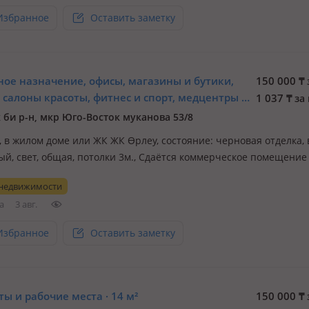
Избранное
Оставить заметку
ное назначение, офисы, магазины и бутики,
150 000
₸
 салоны красоты, фитнес и спорт, медцентры и
1 037
₸
за 
 образование, развлечения, кабинеты и
 би р-н, мкр Юго-Восток муканова 53/8
 места, студии · 144.6 м²
., в жилом доме или ЖК ЖК Өрлеу, состояние: черновая отделка, 
ый, свет, общая, потолки 3м., Сдаётся коммерческое помещение
 Цокольный этаж с отдельным входом — удобный доступ для кли
 недвижимости
ла. Помещение без ремонта, что даёт отличную возможность
а
3 авг.
рова…
Избранное
Оставить заметку
ы и рабочие места · 14 м²
150 000
₸