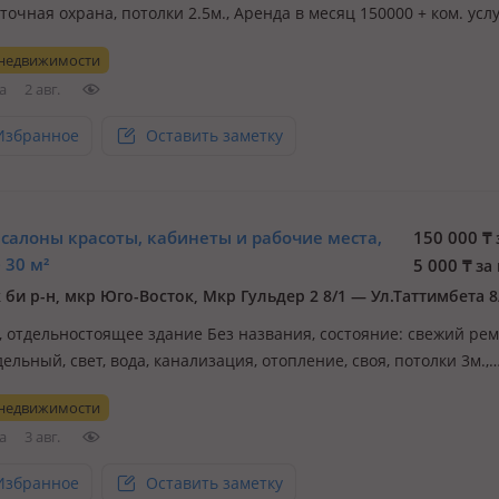
точная охрана, потолки 2.5м., Аренда в месяц 150000 + ком. усл
 недвижимости
а
2 авг.
Избранное
Оставить заметку
салоны красоты, кабинеты и рабочие места,
150 000
₸
 30 м²
5 000
₸
за 
 би р-н, мкр Юго-Восток, Мкр Гульдер 2 8/1 — Ул.Таттимбета 8
., отдельностоящее здание Без названия, состояние: cвежий рем
дельный, свет, вода, канализация, отопление, своя, потолки 3м.,
ость расположения
 недвижимости
а
3 авг.
Избранное
Оставить заметку