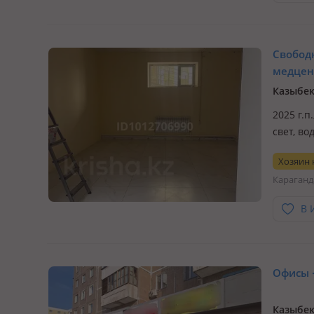
Свобод
медцен
рабочие
Казыбек
2025 г.п
свет, во
Сдаётся
Хозяин
районе 
Караганд
В 
Офисы ·