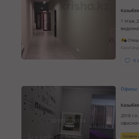
Казыбек
1 этаж, 
видеона
арендат
Специ
самих с
Караганд
В 
Офисы ·
Казыбек
2018 г.п
офисног
проведе
Хозяин
-класса