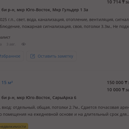
10 714
₸
з
 би р-н, мкр Юго-Восток, Мкр Гульдер 1 3а
2025 г.п., свет, вода, канализация, отопление, вентиляция, сигна
блюдение, пожарная сигнализация, своя, потолки 3.3м., Не подх
оры у кого имеется постоянный приход клиентов ! Посещение т
алист
отрудников. Без посетителей! ❌⛔️не для мастеров красоты ✅С
а
3 авг.
Избранное
Оставить заметку
 15 м²
150 000
₸
10 000
₸
з
 би р-н, мкр Юго-Восток, СарыАрка 6
., вход: отдельный, общая, потолки 2.7м., Сдается почасовая аре
о помещения на ежедневной основе и на длительный срок для
ния различных ивентов, бизнес-встреч тренингов психологам 
 недвижимости
м нутрицеологам визажистам косметологам для женских кругов.