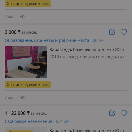
круглосуточная охрана, пожарная
Хозяин недвижимости
сигнализация, своя, общая, потол…
4 авг.
2 000
₸
за месяц
Образование, кабинеты и рабочие места · 26 м²
Караганда, Казыбек би р-н, мкр Юго-
Восток, Мкр Юго-Восток, мкр Степной
2010 г.п., вход: общий, свет, вода, газ,
2 14/4
канализация, отопление, вентиляция,
своя, потолки 4м., Всем здравствуйте!
Сдадим кабинет по часовую. 1 час:
2000 тг 2 часа: 3500 тг День: 8500 тг
Хозяин недвижимости
Если сни…
7 авг.
1 122 000
₸
за месяц
Свободное назначение · 561 м²
Караганда, Казыбек би р-н, мкр Юго-