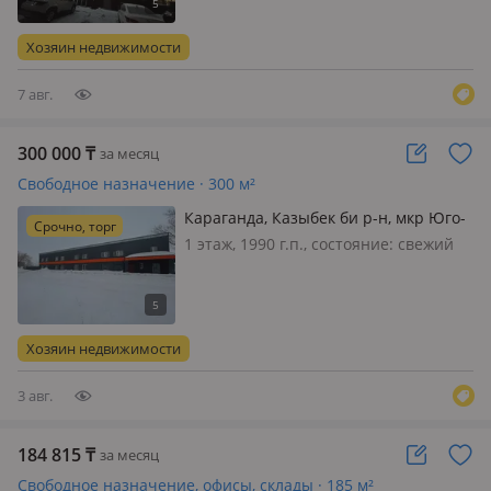
канализация, отопление, общая,
потолки 3м., Всем здравствуйте,
Хозяин недвижимости
сдам130 кв, под магазин, игров…
7 авг.
300 000
₸
за месяц
Свободное назначение · 300 м²
Караганда, Казыбек би р-н, мкр Юго-
Срочно, торг
Восток, Улица Байтурсынова, 4а
1 этаж, 1990 г.п., состояние: cвежий
ремонт, вход: отдельный, свет, вода,
канализация, отопление,
круглосуточная охрана, своя, общая,
потолки 2.5м., Объект сдается как
Хозяин недвижимости
целиком так и частично п…
3 авг.
184 815
₸
за месяц
Свободное назначение, офисы, склады · 185 м²