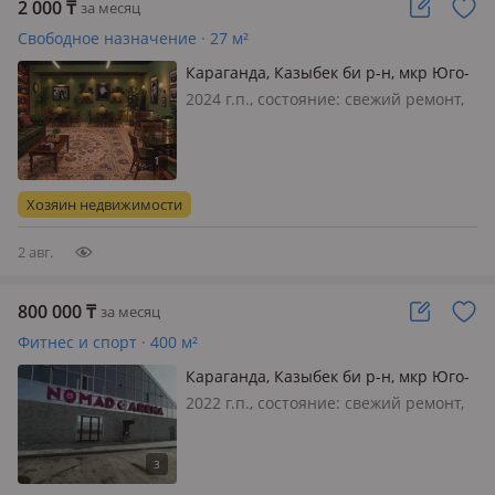
2 000
₸
за месяц
Свободное назначение · 27 м²
Караганда, Казыбек би р-н, мкр Юго-
Восток, Муканова 41/25 —
2024 г.п., состояние: cвежий ремонт,
Автостанции
вход: отдельный, свет, вода,
канализация, отопление, вентиляция,
видеонаблюдение, общая, потолки
3м., Сдам помещение полностью
Хозяин недвижимости
оборудованное. часовая аренда п…
2 авг.
800 000
₸
за месяц
Фитнес и спорт · 400 м²
Караганда, Казыбек би р-н, мкр Юго-
Восток 1 — Учетный квартал 134 3/5
2022 г.п., состояние: cвежий ремонт,
вход: общий, свет, вода, газ,
канализация, отопление, вентиляция,
сигнализация, видеонаблюдение,