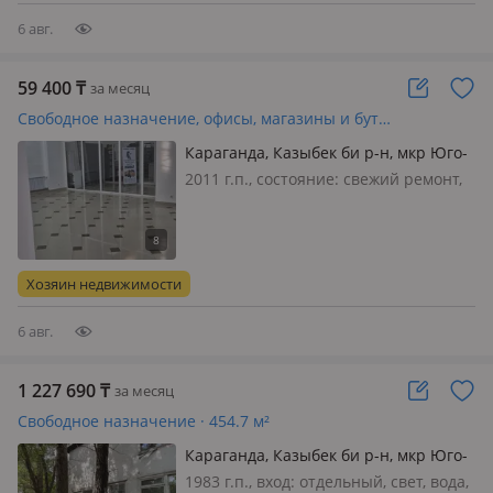
6 авг.
59 400
₸
за месяц
Свободное назначение, офисы, магазины и бутики · 22 м²
Караганда, Казыбек би р-н, мкр Юго-
Восток, Дюсембекова 8 —
2011 г.п., состояние: cвежий ремонт,
Пересечение с Ключевая
вход: общий, с улицы, свет, вода,
канализация, отопление,
сигнализация, видеонаблюдение,
круглосуточная охрана, пожарная
Хозяин недвижимости
сигнализация, своя, потолки 4м.,
Сда…
6 авг.
1 227 690
₸
за месяц
Свободное назначение · 454.7 м²
Караганда, Казыбек би р-н, мкр Юго-
Восток, Дюсембекова 42
1983 г.п., вход: отдельный, свет, вода,