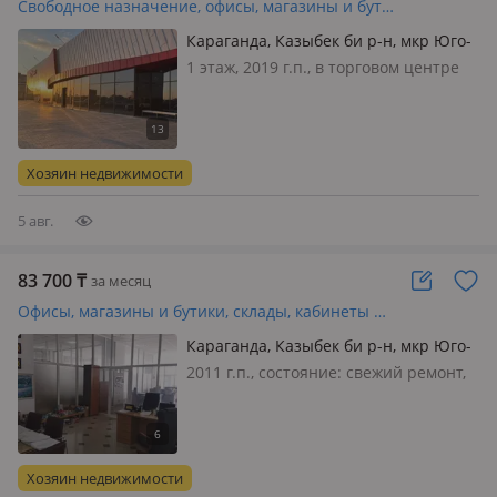
Свободное назначение, офисы, магазины и бутики, склады, общепит, развлечения, кабинеты и рабочие места, студии · 50 м²
Караганда, Казыбек би р-н, мкр Юго-
Восток, Республики 9
1 этаж, 2019 г.п., в торговом центре
ТЦ KAZMART, состояние: cвежий
ремонт, вход: отдельный, общий, с
улицы, свет, вода, канализация,
отопление, вентиляция,
Хозяин недвижимости
сигнализация, видеонаблюдение,
круглосуточн…
5 авг.
83 700
₸
за месяц
Офисы, магазины и бутики, склады, кабинеты и рабочие места · 31 м²
Караганда, Казыбек би р-н, мкр Юго-
Восток, Дюсембекова 8 —
2011 г.п., состояние: cвежий ремонт,
Пересечение с Ключевой
вход: общий, свет, вода, отопление,
сигнализация, видеонаблюдение,
круглосуточная охрана, пожарная
сигнализация, своя, потолки 4м.,
Хозяин недвижимости
Сдаются помещения на первом…