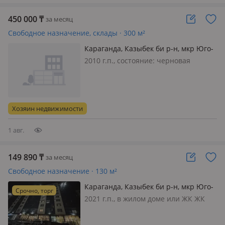
450 000
₸
за месяц
Свободное назначение, склады · 300 м²
Караганда, Казыбек би р-н, мкр Юго-
Восток, Космонавтов 1а/10 — Бухар
2010 г.п., состояние: черновая
Жырау Космонавтов
отделка, вход: отдельный, свет,
видеонаблюдение, круглосуточная
охрана, своя, потолки 5м., Сдаются
склады по улице космонавтов от 60
Хозяин недвижимости
до 1000 квадратных метров з…
1 авг.
149 890
₸
за месяц
Свободное назначение · 130 м²
Караганда, Казыбек би р-н, мкр Юго-
Срочно, торг
Восток 10/14 — Таттимбета, ЖК
2021 г.п., в жилом доме или ЖК ЖК
Кристал
Кристал, состояние: черновая
отделка, вход: отдельный, свет, вода,