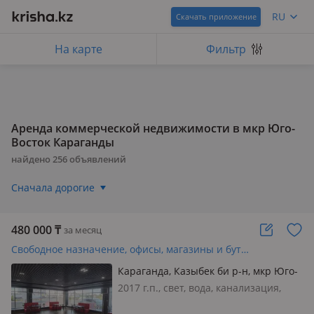
RU
Скачать приложение
На карте
Фильтр
Аренда коммерческой недвижимости в мкр Юго-
Восток Караганды
найдено
256
объявлений
Сначала дорогие
480 000
₸
за месяц
Свободное назначение, офисы, магазины и бутики, общепит · 160 м²
Караганда, Казыбек би р-н, мкр Юго-
Восток, 134 квартал 569/1 — Ашимова
2017 г.п., свет, вода, канализация,
отопление, вентиляция, своя, Сдается