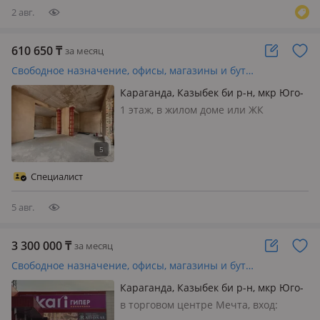
2 авг.
610 650
₸
за месяц
Свободное назначение, офисы, магазины и бутики, общепит, салоны красоты, фитнес и спорт, медцентры и аптеки, образование, развлечения, кабинеты и рабочие места · 103.5 м²
Караганда, Казыбек би р-н, мкр Юго-
Восток, Мкр Гульдер 1 3А
1 этаж, в жилом доме или ЖК
Столичный, состояние: требуется
капитальный ремонт, вход:
отдельный, с улицы, свет, вода,
канализация, отопление, своя, общая,
Специалист
потолки 4м., Cдается коммерческое
помещение…
5 авг.
3 300 000
₸
за месяц
Свободное назначение, офисы, магазины и бутики · 550 м²
Караганда, Казыбек би р-н, мкр Юго-
Восток, Мкр Гульдер 1 2а — Норма
в торговом центре Мечта, вход: