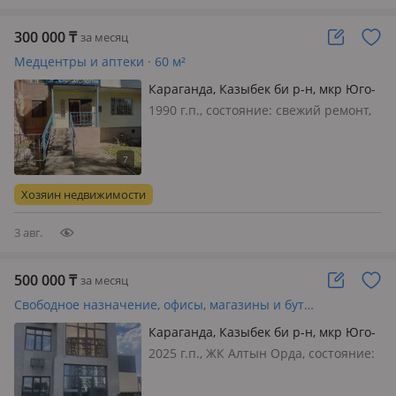
300 000
₸
за месяц
Медцентры и аптеки · 60 м²
Караганда, Казыбек би р-н, мкр Юго-
Восток, Мкр Гульдер 1 3 — Рядом с
1990 г.п., состояние: cвежий ремонт,
супермаркетом Норма
вход: отдельный, свет, вода,
канализация, отопление, вентиляция,
решетки на окнах, пожарная
сигнализация, общая, потолки 3м.,
Хозяин недвижимости
Сдается в аренду стоматологиче…
3 авг.
500 000
₸
за месяц
Свободное назначение, офисы, магазины и бутики, склады, общепит, салоны красоты, медцентры и аптеки, образование, развлечения, конференц-залы, кабинеты и рабочие места, студии · 100 м²
Караганда, Казыбек би р-н, мкр Юго-
Восток, Муканова 81 — Муканова-
2025 г.п., ЖК Алтын Орда, состояние:
Таттимбета
черновая отделка, вход: отдельный, с
улицы, свет, вода, канализация,