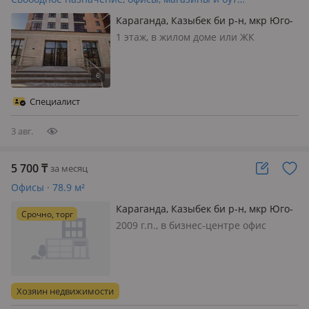
Караганда, Казыбек би р-н, мкр Юго-
Восток, Мкр Гульдер 1 3А
1 этаж, в жилом доме или ЖК
Столичный, состояние: требуется
капитальный ремонт, вход:
отдельный, с улицы, свет, вода,
канализация, отопление, своя, общая,
Специалист
потолки 4м., Сдается коммерческое
помещение…
3 авг.
5 700
₸
за месяц
Офисы · 78.9 м²
Караганда, Казыбек би р-н, мкр Юго-
Срочно, торг
Восток, проспект Республики 40 —
2009 г.п., в бизнес-центре офис
Офис Сарыарка
Сарыарка, вход: общий, свет, вода,
канализация, отопление, вентиляция,
сигнализация, видеонаблюдение,
круглосуточная охрана, пожарная
Хозяин недвижимости
сигнализация, нет, потолки…