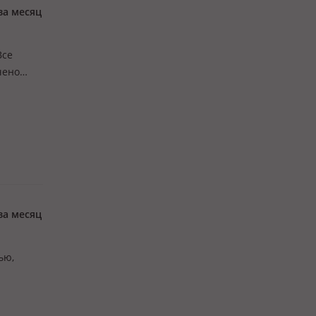
за месяц
Все
чено
за месяц
ью,