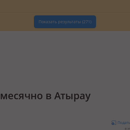
Показать результаты
(271)
омесячно в Атырау
Подат
в э