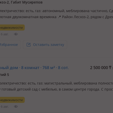
хоз-2, Габит Мусирепов
электричество: есть, газ: автономный, меблирована частично, С
уютная двухкомнатная времянка 📍 Район Лесхоз-2, рядом с Др
✔ Чистая, светлая и аккуратная. ✔ Есть все необходимое для
 недвижимости
ния: (мебель / холодильник / стиральная машина / кондиционер 
6 авг.
Избранное
Оставить заметку
ый дом · 8 комнат · 768 м² · 8 сот.
2 500 000
₸
пий 5
 электричество: есть, газ: магистральный, меблирована полнос
у готовый детский сад с мебелью, в самом центре города. С про
 территорией. Так же удобно под любой вид деятельности. Рас
 недвижимости
варианты
6 авг.