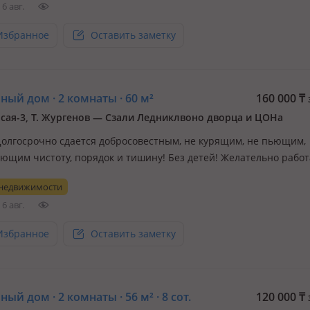
6 авг.
Избранное
Оставить заметку
ный дом · 2 комнаты · 60 м²
160 000
₸
сая-3, Т. Жургенов — Сзали Ледниклвоно дворца и ЦОНа
 Долгосрочно сдается добросовестным, не курящим, не пьющим,
ющим чистоту, порядок и тишину! Без детей! Желательно раб
 недвижимости
6 авг.
Избранное
Оставить заметку
ый дом · 2 комнаты · 56 м² · 8 сот.
120 000
₸