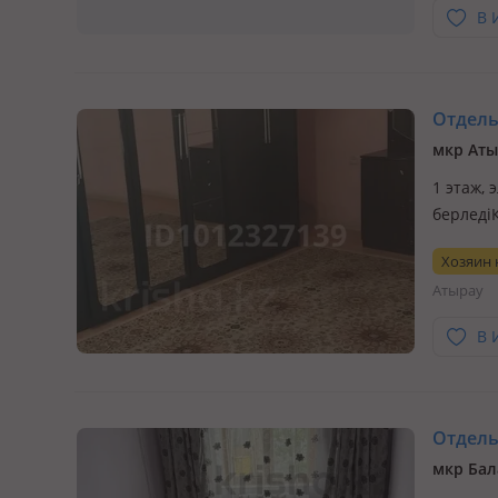
В 
Отдельн
мкр Аты
1 этаж, 
берледіК
жұмыс ж
Хозяин
остоновк
Атырау
В 
Отдельн
мкр Бал