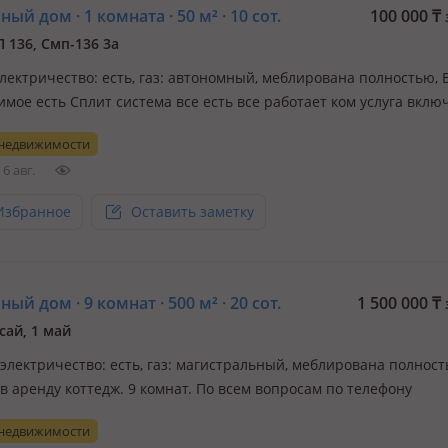
ый дом · 1 комната · 50 м² · 10 сот.
100 000
₸
 136, Смп-136 3а
электричество: есть, газ: автономный, меблирована полностью, 
имое есть Сплит система все есть все работает ком услуга вклю
ина базар, вокзал, школа все в шаговой доступности
 недвижимости
6 авг.
Избранное
Оставить заметку
ый дом · 9 комнат · 500 м² · 20 сот.
1 500 000
₸
сай, 1 май
 электричество: есть, газ: магистральный, меблирована полност
в аренду коттедж. 9 комнат. По всем вопросам по телефону
 недвижимости