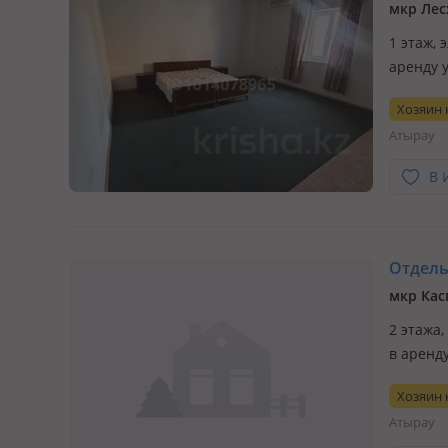
мкр Лес
1 этаж, 
аренду 
мостом. 
Хозяин
прожива
Атырау
горя…
В 
Отдельн
мкр Кас
2 этажа,
в аренд
зеленой
Хозяин
разные 
Атырау