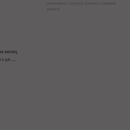
остановки 1 участка, ближе к главной
дороге
за месяц
мкр Центральный, Каженбаев 28 — Пересечение ул.Махамбета, рядом с ул. Чехова
,