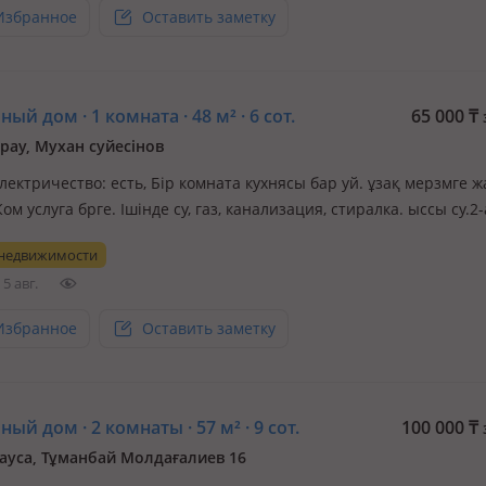
Избранное
Оставить заметку
ый дом · 1 комната · 48 м² · 6 сот.
65 000
₸
рау, Мухан суйесінов
электричество: есть, Бір комната кухнясы бар уй. ұзақ мерзмге ж
ом услуга брге. Ішінде су, газ, канализация, стиралка. ыссы су.2
асайтын адамға берлед. Магазин Мураның қасы. туалет, душ ш
 недвижимости
а жақын.1, 3, 11автобус журед
5 авг.
Избранное
Оставить заметку
ый дом · 2 комнаты · 57 м² · 9 сот.
100 000
₸
ауса, Тұманбай Молдағалиев 16