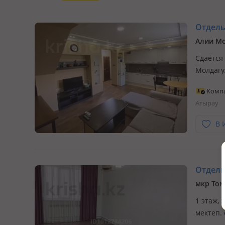
Отдель
Алии Мо
Сдаётся
Молдагу
технико
Комп
удобная
Атырау
стоимос
В 
Отдельн
мкр Том
1 этаж,
мектеп.