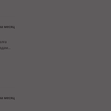
за месяц
алға
-адам
арбақта.
за месяц