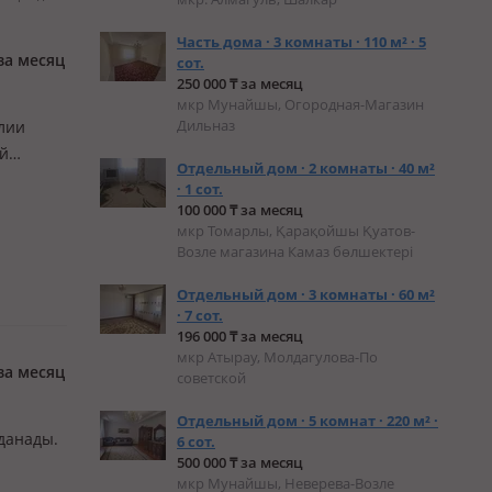
Часть дома · 3 комнаты · 110 м² · 5
за месяц
сот.
250 000 ₸ за месяц
мкр Мунайшы, Огородная-Магазин
Дильназ
лии
ой
Отдельный дом · 2 комнаты · 40 м²
ы,
· 1 сот.
а
100 000 ₸ за месяц
мкр Томарлы, Қарақойшы Қуатов-
Возле магазина Камаз бөлшектері
Отдельный дом · 3 комнаты · 60 м²
· 7 сот.
196 000 ₸ за месяц
мкр Атырау, Молдагулова-По
за месяц
советской
Отдельный дом · 5 комнат · 220 м² ·
лданады.
6 сот.
500 000 ₸ за месяц
мкр Мунайшы, Неверева-Возле