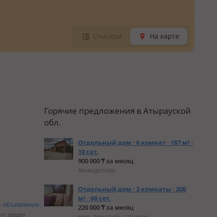
Списком
На карте
Горячие предложения в Атырауской
обл.
Отдельный дом · 6 комнат · 187 м² ·
10 сот.
900 000 ₸ за месяц
Амандосова
Отдельный дом · 3 комнаты · 200
м² · 60 сот.
ь объявление
220 000 ₸ за месяц
тот раздел
мкр. Алмагуль, Шалкар