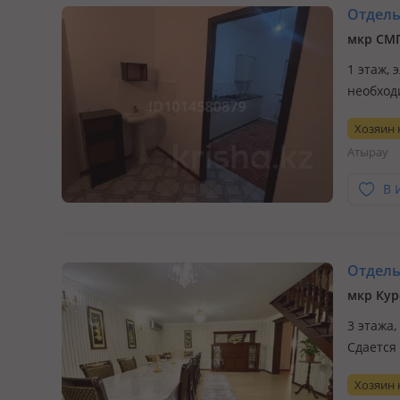
Отдельн
мкр СМП
1 этаж, 
необход
анвар, д
Хозяин
Атырау
В 
Отдельн
мкр Кур
3 этажа,
Сдается 
Хозяин