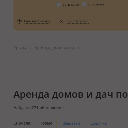
от хозяев
есть фото
Ещё настройки
Очистить всё
Крыша
Аренда домов или дач
/
Аренда домов и дач п
Найдено
271
объявление
Сначала:
Новые
Дешевые
Дорогие