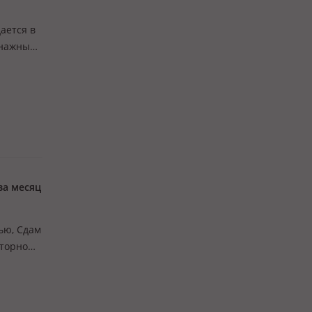
дается в
енажным
/ газ /
за месяц
тью, Сдам
сторной
смотрим