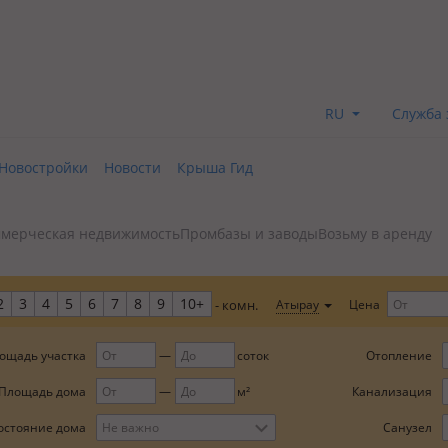
RU
Служба 
Новостройки
Новости
Крыша Гид
мерческая недвижимость
Промбазы и заводы
Возьму в аренду
2
3
4
5
6
7
8
9
10+
Цена
Атырау
- комн.
ощадь участка
соток
Отопление
Площадь дома
м²
Канализация
остояние дома
Не важно
Санузел