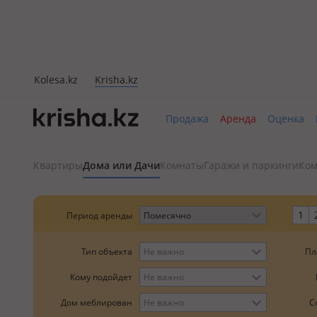
Kolesa.kz
Krisha.kz
Продажа
Аренда
Оценка
Квартиры
Дома или Дачи
Комнаты
Гаражи и паркинги
Ком
1
Период аренды
Пл
Тип объекта
Не важно
Кому подойдет
Не важно
Дом меблирован
Не важно
С