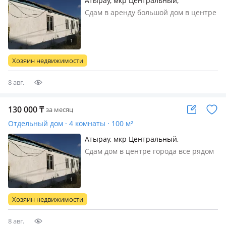
Атырау, мкр Центральный,
Каженбаева 28
Сдам в аренду большой дом в центре
города улица Каженбаева все рядом
можно строительной бригаде
Хозяин недвижимости
8 авг.
130 000
₸
за месяц
Отдельный дом · 4 комнаты · 100 м²
Атырау, мкр Центральный,
Каженбаева 28
Сдам дом в центре города все рядом
хорошем расположений остановка
чехова можно строительным
бригадам
Хозяин недвижимости
8 авг.