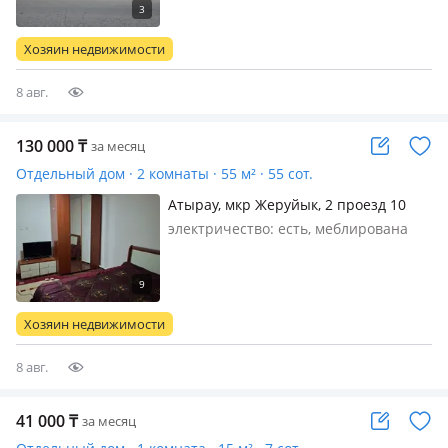
садика, или офис
Хозяин недвижимости
8 авг.
130 000
₸
за месяц
Отдельный дом · 2 комнаты · 55 м² · 55 сот.
Атырау, мкр Жеруйык, 2 проезд 10
электричество: есть, меблирована
полностью, Сдается в аренду
времянка, все необходимое имеется.
Рядом школы, садики, магазины,
аптеки. Крытый двор, звонить по
Хозяин недвижимости
указанному номеру
8 авг.
41 000
₸
за месяц