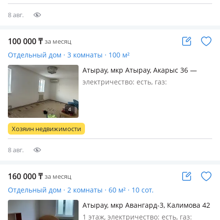
бытовая техника и мебель. В доме
имеется 2-сануз…
8 авг.
100 000
₸
за месяц
Отдельный дом · 3 комнаты · 100 м²
Атырау, мкр Атырау, Акарыс 36 —
Еласыл магазин
электричество: есть, газ:
автономный, Аулада тұрған 3 бөлмелі
времянка. Қыста жылы, туалет
сыртта. Ыдыс жуатын жерде, мойка
бар. Септикке кетеді
Хозяин недвижимости
8 авг.
160 000
₸
за месяц
Отдельный дом · 2 комнаты · 60 м² · 10 сот.
Атырау, мкр Авангард-3, Калимова 42
1 этаж, электричество: есть, газ: