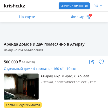
RU
Скачать приложение
1
На карте
Фильтр
Аренда домов и дач помесячно в Атырау
найдено
264
объявления
500 000
₸
за месяц
Отдельный дом · 4 комнаты · 160 м² · 10 сот.
Атырау, мкр Мирас, С.Кобеев
2 этажа, электричество: есть, газ:
магистральный, меблирована
полностью, Предлагаем вам
рассмотреть дом в аренду. Все для
комфортного проживания, вся
Хозяин недвижимости