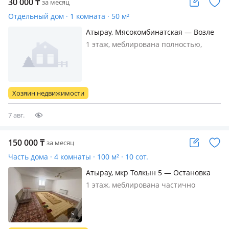
30 000
₸
за месяц
Отдельный дом · 1 комната · 50 м²
Атырау, Мясокомбинатская — Возле
рынка Дина
1 этаж, меблирована полностью,
Мебель холодильник телевизор
Хозяин недвижимости
7 авг.
150 000
₸
за месяц
Часть дома · 4 комнаты · 100 м² · 10 сот.
Атырау, мкр Толкын 5 — Остановка
нарсуд
1 этаж, меблирована частично