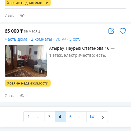
Хозяин недвижимости
7 авг.
65 000
₸
за месяц
Часть дома · 2 комнаты · 70 м² · 5 сот.
Атырау, Наурыз Отегенова 16 —
Мк.старый айропорт Ай жулдыз
1 этаж, электричество: есть,
магазиннен алыс емес
меблирована полностью, 1или 2 адам
аламыз коп адам алмаимыз
Хозяин недвижимости
7 авг.
1
...
3
4
5
...
14