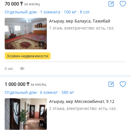
70 000
₸
за месяц
Отдельный дом · 1 комната · 100 м² · 8 сот.
Атырау, мкр Балауса, Тажибай
Буданова 9 — Мечет Ыклас
1 этаж, электричество: есть, газ:
магистральный, меблирована
частично, Мкр Балаусадан жолға
жақын 52-63 автобустары жүретін 1
бөлмелі времянка жалға беріледі таза
Хозяин недвижимости
ұстайтын дұрыс адамдар керек
ішпиті…
8 авг.
1 000 000
₸
за месяц
Отдельный дом · 6 комнат · 580 м²
Атырау, мкр Мясокомбинат, 9 12
2 этажа, электричество: есть, газ:
автономный, меблирована
полностью, Сдается дом на
долгосрочную аренду, Дом находится