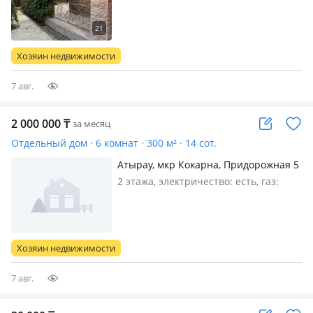
магистральный, меблирована
полностью, Сдается в аренду уютный
дом премиального уровня (2016 года
постройки) Предлагается в аренду
Хозяин недвижимости
современный, ухоженный дом…
7 авг.
2 000 000
₸
за месяц
Отдельный дом · 6 комнат · 300 м² · 14 сот.
Атырау, мкр Кокарна, Придорожная 5
2 этажа, электричество: есть, газ:
магистральный, меблирована
полностью, Желательно
организациям, с документами…
Хозяин недвижимости
7 авг.