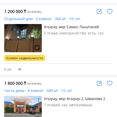
1 200 000
₸
за месяц
Отдельный дом · 6 комнат · 366 м² · 10 сот.
Атырау, мкр Самал, Пыштанай
Батыра — Пересечение с улицей 9
2 этажа, электричество: есть, газ:
Угол
магистральный, меблирована
частично, Все условия Отличное
состояние Отличная локация
Хозяин недвижимости
8 авг.
1 800 000
₸
за месяц
Часть дома · 8 комнат · 680 м² · 15 сот.
Атырау, мкр Атырау-2, Шманова 2
7 этажей, газ: автономный,
меблирована полностью, Задаются
частный дом 680кв, подходит для