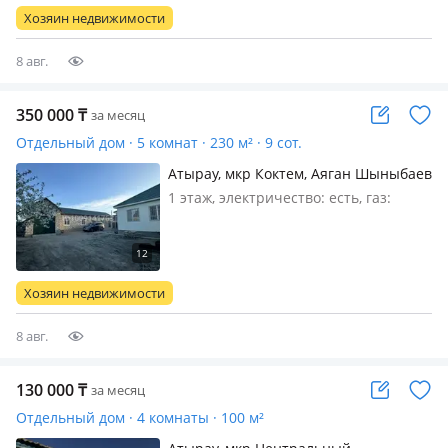
рядом с рынком ТОО Дина, Вокзал,
Хозяин недвижимости
мкр Алмагуль, мкр Привокзальный.
Состояние до…
8 авг.
350 000
₸
за месяц
Отдельный дом · 5 комнат · 230 м² · 9 сот.
Атырау, мкр Коктем, Аяган Шыныбаев
20 — Рядом школа и садик
1 этаж, электричество: есть, газ:
автономный, меблирована
полностью, Кең жайлы улкен уй,
барлық техникаларымен, гаражы
бар, ұзак мерзімге жалға беріледі
Хозяин недвижимости
8 авг.
130 000
₸
за месяц
Отдельный дом · 4 комнаты · 100 м²