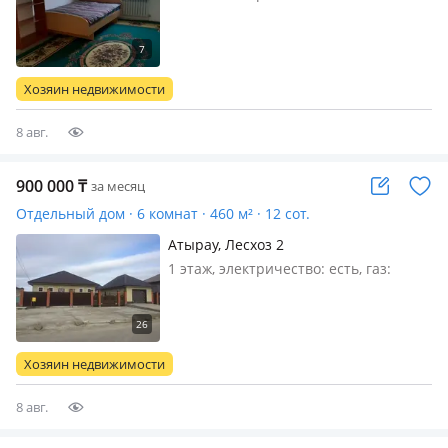
магистральный, Сдам есть ковры,
мебель шкафы Набережная парка
победы, авангард 3 мкр. сзади ЖК
Соната, Виктори Парк если кол во
Хозяин недвижимости
людей больше цена будет меняться
8 авг.
900 000
₸
за месяц
Отдельный дом · 6 комнат · 460 м² · 12 сот.
Атырау, Лесхоз 2
1 этаж, электричество: есть, газ:
магистральный, меблирована
полностью, Дом 21х22 м2 - полная
отделка, сантехника, бытовая
техника. Большой зал (84м2), Холл
Хозяин недвижимости
(75м2) и кухня (55м2), Малый зал
(35м2)…
8 авг.