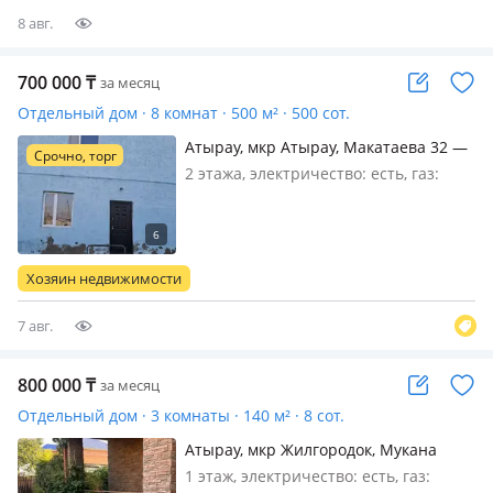
8 авг.
700 000
₸
за месяц
Отдельный дом · 8 комнат · 500 м² · 500 сот.
Атырау, мкр Атырау, Макатаева 32 —
Срочно, торг
Школа 4 Гагарина
2 этажа, электричество: есть, газ:
автономный, меблирована частично,
Сдаю мансардные дом 2 этажный
удобный для садика для бизнеса
асфальт рядом школа Гагарина. на
Хозяин недвижимости
долгий срок
7 авг.
800 000
₸
за месяц
Отдельный дом · 3 комнаты · 140 м² · 8 сот.
Атырау, мкр Жилгородок, Мукана
Наурызалиева 21
1 этаж, электричество: есть, газ: