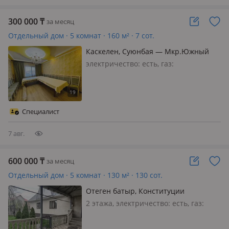
300 000
₸
за месяц
Отдельный дом · 5 комнат · 160 м² · 7 сот.
Каскелен, Суюнбая — Мкр.Южный
электричество: есть, газ:
магистральный, меблирована
полностью, Сдам отдельно стоящий
дом в Южном на долгий срок. В доме
есть все для комфортного
Специалист
проживания большой семьи. Три
спальни, зал, большой…
7 авг.
600 000
₸
за месяц
Отдельный дом · 5 комнат · 130 м² · 130 сот.
Отеген батыр, Конституции
2 этажа, электричество: есть, газ:
автономный, меблирована частично,
Площадь: 130 м² Участок: есть