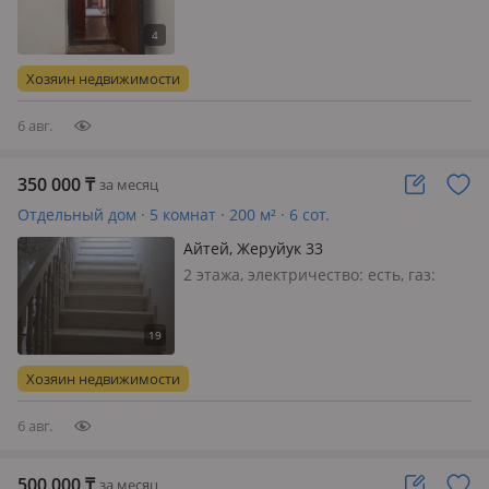
частично, Сдаеться 5 комнатный дом
для семейным. Можно
малосемейным. Все удобства есть
Хозяин недвижимости
Ком услуга отдельно+ депозит 30
тысячи
6 авг.
350 000
₸
за месяц
Отдельный дом · 5 комнат · 200 м² · 6 сот.
Айтей, Жеруйук 33
2 этажа, электричество: есть, газ:
магистральный, меблирована
полностью, Дом теплый уютный
Хозяин недвижимости
6 авг.
500 000
₸
за месяц