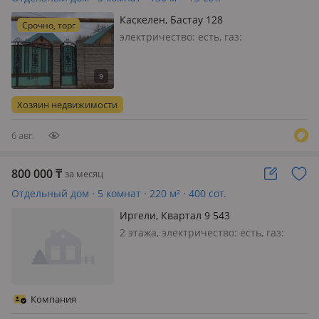
Каскелен, Бастау 128
Срочно, торг
электричество: есть, газ:
автономный, меблирована частично,
Срочно сдается частный дом,
семейной паре с детьми (и без, на
долгий срок) На одной территории
Хозяин недвижимости
два дома, один дом поменьше
сдается в аренду…
6 авг.
800 000
₸
за месяц
Отдельный дом · 5 комнат · 220 м² · 400 сот.
Иргели, Квартал 9 543
2 этажа, электричество: есть, газ:
магистральный, меблирована
полностью
Компания