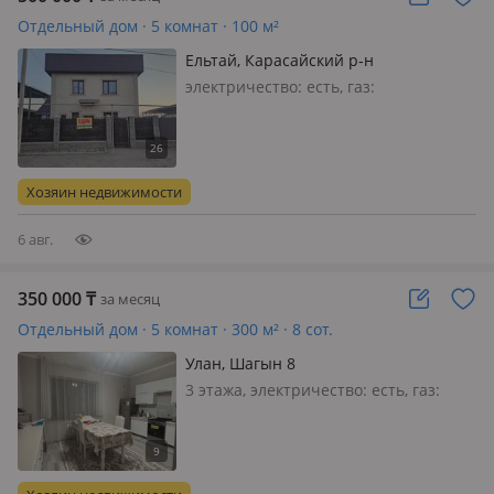
Отдельный дом · 5 комнат · 100 м²
Ельтай, Карасайский р-н
электричество: есть, газ:
магистральный, Сдам 2-х этажный
дом, 100кв. м, 1эт. 50кв. м 1 большая
комната, санузел туалет, 2шт.
3комнаты коридор, санузел туалет
Хозяин недвижимости
душ. Алм. область, Карасайский р-н,
а…
6 авг.
350 000
₸
за месяц
Отдельный дом · 5 комнат · 300 м² · 8 сот.
Улан, Шагын 8
3 этажа, электричество: есть, газ:
магистральный, меблирована
полностью, Сдается хороший
частный трехэтажный дом.
Находится в поселке Улан, рядом с