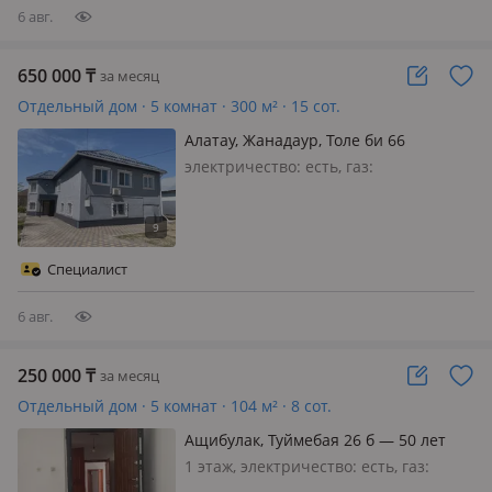
6 авг.
650 000
₸
за месяц
Отдельный дом · 5 комнат · 300 м² · 15 сот.
Алатау, Жанадаур, Толе би 66
электричество: есть, газ:
магистральный, меблирована
частично
Специалист
6 авг.
250 000
₸
за месяц
Отдельный дом · 5 комнат · 104 м² · 8 сот.
Ащибулак, Туймебая 26 б — 50 лет
Победы
1 этаж, электричество: есть, газ:
магистральный, меблирована