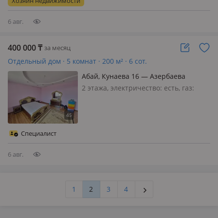
Хозяин недвижимости
поселком Жамбыл и Кошмамбет. 3
спальни, 2 санузе…
6 авг.
400 000
₸
за месяц
Отдельный дом · 5 комнат · 200 м² · 6 сот.
Абай, Кунаева 16 — Азербаева
2 этажа, электричество: есть, газ:
магистральный, Сдаётся под жилья.
Для офиса, для учебного центра и
под садик другая цена
Специалист
6 авг.
1
2
3
4