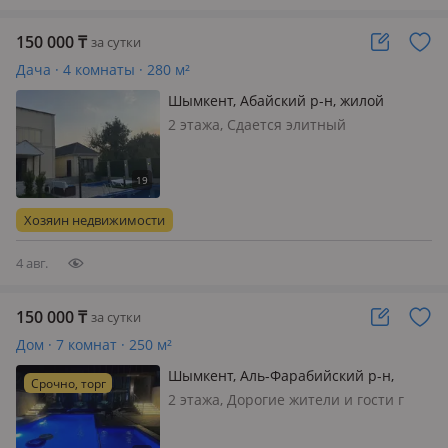
150 000
₸
за сутки
Дача · 4 комнаты · 280 м²
Шымкент, Абайский р-н, жилой
массив Кайнар Булак, Вишневая 92 —
2 этажа, Сдается элитный
Старая конечный
загородный дача Кайнар булаке,
отдых с семьей друзьями и можно
кудалык мероприятие. Большой
коттедж 3 спальни, 1детский и Зал
Хозяин недвижимости
стол 20 стульями, (большой
телевизор караоке…
4 авг.
150 000
₸
за сутки
Дом · 7 комнат · 250 м²
Шымкент, Аль-Фарабийский р-н,
Срочно, торг
Жанкожа батыр 76/1 — Ресторан
2 этажа, Дорогие жители и гости г
прямо рядом Ас тарту ул
Шымкента Если вы хотите провести
Байтерекова
чудесный отдых приходите к Нам