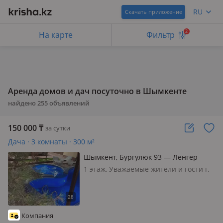
RU
Скачать приложение
2
На карте
Фильтр
Аренда домов и дач посуточно в Шымкенте
найдено
255
объявлений
150 000
₸
за сутки
Дача · 3 комнаты · 300 м²
Шымкент, Бургулюк 93 — Ленгер
1 этаж, Уважаемые жители и гости г.
Шымкент! в аренду посуточно
элитный тёплый новый гостевой Дом
(коттедж) находящейся в зоне отдыха
Бургулюк все условия для отличного
Компания