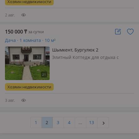
Хозяин недвижимости
3 комфортные спальни🛋 просторная
гостиная🔥…
2 авг.
150 000
₸
за сутки
Дача · 1 комната · 10 м²
Шымкент, Бургулюк 2
Элитный Коттедж для отдыха с
семьёй и друзьями. 4 спальных
комнат, 2 санузела, Плейстейшн,
Бассейн, Баня, Барбекю, Теннис
Адресс: Бургулюк улица Огем
Хозяин недвижимости
Контакты :
3 авг.
1
2
3
4
...
13