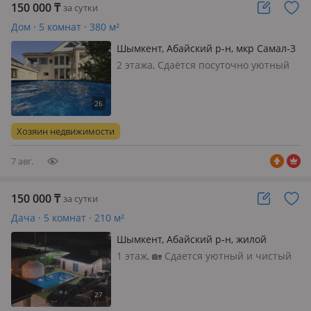
150 000
₸
за сутки
Дом · 5 комнат · 380 м²
Шымкент, Абайский р-н, мкр Самал-3
3183
2 этажа, Сдаётся посуточно уютный
коттедж в Шымкенте Просторный
двухэтажный дом с качественным
дизайнерским ремонтом.
Использованы турецкие и
Хозяин недвижимости
итальянские материалы. Подходит
как для комфортного отдых…
7 авг.
150 000
₸
за сутки
Дача · 5 комнат · 210 м²
Шымкент, Абайский р-н, жилой
массив Кайнар Булак, Казгурт 72
1 этаж, 🏡 Сдается уютный и чистый
коттедж для спокойного отдыха!
Проведите время с семьей или
друзьями в комфортной атмосфере.