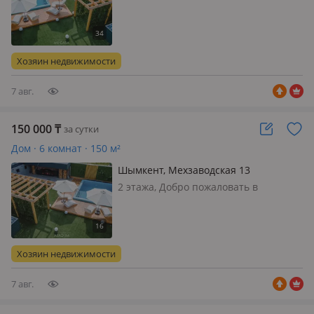
атмосферу роскоши, чистоты и уюта
в нашей загородной резиденции!
Приглашаем Вас в гостевой дом MI
CASA. Это элитный коттедж для
Хозяин недвижимости
загородного отдыха Здесь вас ждет:
✅Большой…
7 авг.
150 000
₸
за сутки
Дом · 6 комнат · 150 м²
Шымкент, Мехзаводская 13
2 этажа, Добро пожаловать в
атмосферу роскоши, чистоты и уюта
в нашей загородной резиденции!
Приглашаем Вас в гостевой дом MI
CASA. Это единственная элитная
Хозяин недвижимости
резиденция с технологией умного
дома 💡 Зде…
7 авг.