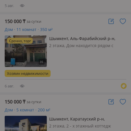
встречи…
5 авг.
150 000
₸
за сутки
Дом · 11 комнат · 350 м²
Шымкент, Аль-Фарабийский р-н,
Срочно, торг
Кадеева 24 — Байтурсынова -
2 этажа, Дом находится рядом с
Алимбетова
парком Абая, рядом со стадионом
Кажимукан, выход на улицу
Байтурсынова! Недалеко находится
Магнум, Rixos! Дом с новым
Хозяин недвижимости
ремонтом! Имеется все необходимое
оборудование!
6 авг.
150 000
₸
за сутки
Дом · 5 комнат · 200 м²
Шымкент, Каратауский р-н,
Вишнёвая 92 — Қайнар булақ
2 этажа, 2 - х этажный коттедж