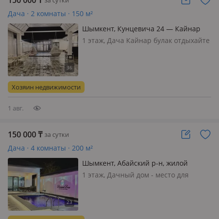
150 000
₸
за сутки
Дача · 2 комнаты · 150 м²
Шымкент, Кунцевича 24 — Кайнар
булак
1 этаж, Дача Кайнар булак отдыхайте
на здоровье очень уютно
Хозяин недвижимости
1 авг.
150 000
₸
за сутки
Дача · 4 комнаты · 200 м²
Шымкент, Абайский р-н, жилой
массив Кайнар Булак, Спартака 41 —
1 этаж, Дачный дом - место для
Остановка фабричная
идеального отдыха за городом
Уютный дом с атмосферой комфорта
и отдыха для семьи, друзей и
небольших компаний 🏡 ✨ Для вас:🛏