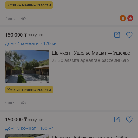
✨ В вашем распоряжении: • 3
Хозяин недвижимости
просторные спальные комнаты •
Большой уютный…
7 авг.
150 000
₸
за сутки
Дом · 4 комнаты · 170 м²
Шымкент, Ущелье Машат — Ущелье
Машат
25-30 адамға арналған бассейні бар
коттеджді іс-шараларға, отбасылық
демалыстарға және үлкен топтарға
жалға алуға болады. Барлық қолайлы
жағдайлар қарастырылған: душ, ас
Хозяин недвижимости
үй, сауна, кіші және үлке…
1 авг.
150 000
₸
за сутки
Дом · 9 комнат · 400 м²
Шымкент, Енбекшинский р-н, 193-й