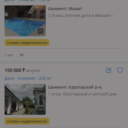
Шымкент, Машат
2 этажа, Уютная дача в Машате –
отдых на природе! Сдаётся
посуточно комфортабельная дача в
живописном районе Машата.
Отлично подойдёт для семей, друзей
Хозяин недвижимости
или романтического отдыха.
Особенности: • 3…
5 авг.
150 000
₸
за сутки
Дача · 6 комнат · 220 м²
Шымкент, Каратауский р-н,
Сельхозтехника 76
1 этаж, Просторный и уютный дом
для отдыха, семейных встреч и
проведения мероприятий.
Идеальное место для құдалық, сырға
салу, тұсау кесер, дни рождения,
Хозяин недвижимости
семейные праздники и дружеские