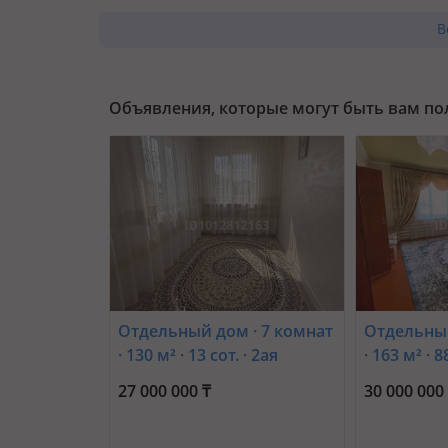
В
Объявления, которые могут быть вам п
Отдельный дом · 7 комнат
Отдельный
· 130 м² · 13 сот. · 2ая
· 163 м² · 8
Уездная 9 — Льва толстого
Сорокина
27 000 000 ₸
30 000 000