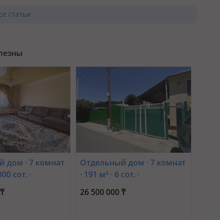
се статьи
олезны
 дом · 7 комнат
Отдельный дом · 7 комнат
800 сот. ·
· 191 м² · 6 сот. ·
 47 — Церковь
Кожаберген жырау 5а
 ₸
26 500 000 ₸