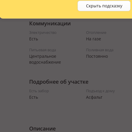
Нет
Скрыть подсказку
Коммуникации
Электричество
Отопление
Есть
На газе
Питьевая вода
Поливная вода
Центральное
Постоянно
водоснабжение
Подробнее об участке
Есть забор
Подъезд к дому
Есть
Асфальт
Описание