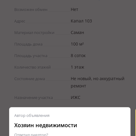
Нет
Возможен обмен
Капал 103
Адрес
Саман
Материал постройки
100 м²
Площадь дома
8 соток
Площадь участка
1 этаж
Количество этажей
Не новый, но аккуратный
Состояние дома
ремонт
ИЖС
Назначение участка
Автор объявления
Хозяин недвижимости
Ответил риелтор?