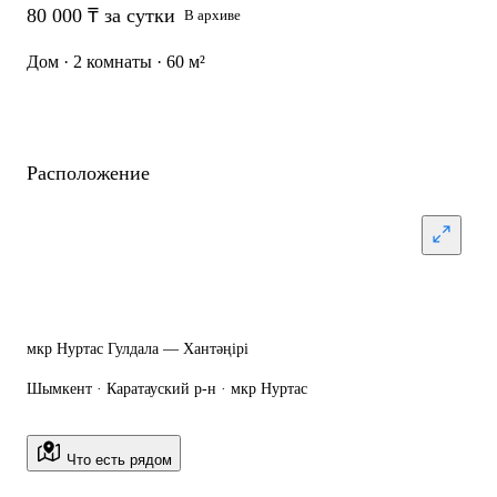
80 000 ₸ за сутки
В архиве
Дом · 2 комнаты · 60 м²
Расположение
мкр Нуртас Гулдала — Хантәңірі
Шымкент · Каратауский р-н · мкр Нуртас
Что есть рядом