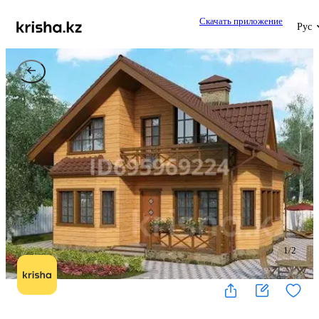
Скачать приложение
Рус
1
/
2