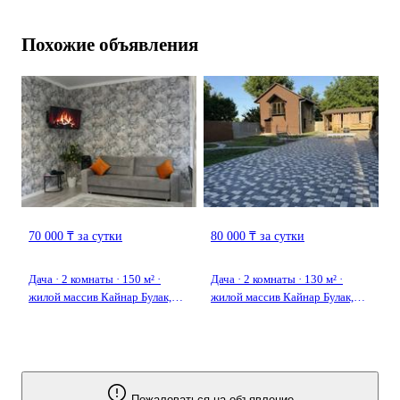
Похожие объявления
70 000 ₸ за сутки
80 000 ₸ за сутки
Дача · 2 комнаты · 150 м² ·
Дача · 2 комнаты · 130 м² ·
жилой массив Кайнар Булак,
жилой массив Кайнар Булак,
Ломоносова
Фабричная 82
Пожаловаться на объявление