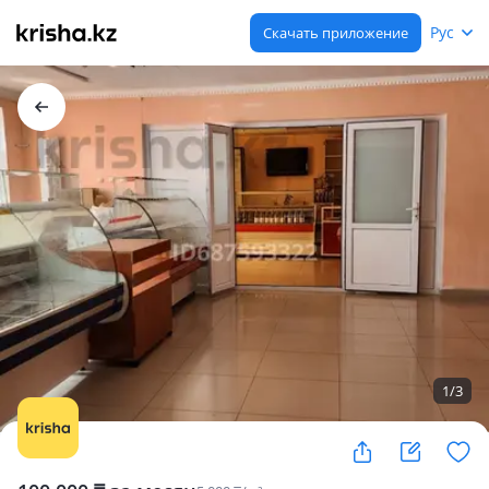
Рус
Скачать приложение
1
/
3