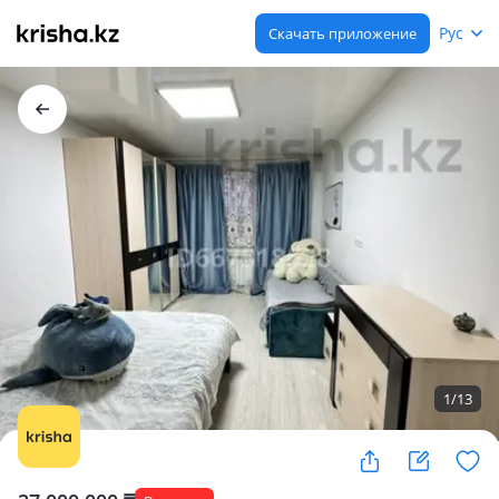
Рус
Скачать приложение
1
/
13