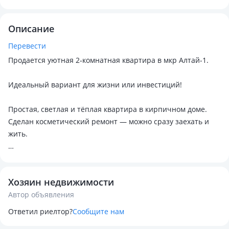
Описание
Перевести
Продается уютная 2‑комнатная квартира в мкр Алтай-1.
Идеальный вариант для жизни или инвестиций!
Простая, светлая и тёплая квартира в кирпичном доме.
Сделан косметический ремонт — можно сразу заехать и
жить.
Преимущества квартиры:
• Тёплый кирпичный дом
Хозяин недвижимости
• Простая и удобная планировка
Автор объявления
• Косметический ремонт, состояние лучше среднего
Ответил риелтор?
Сообщите нам
Инфраструктура рядом: