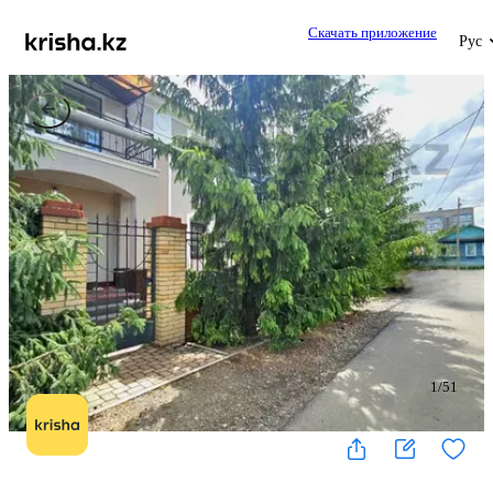
Скачать приложение
Рус
1
/
51