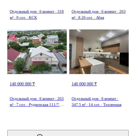
Все документы готовы к сделке, обременения отсутствуют.
Отдельный дом · 6 комнат · 318
Отдельный дом · 6 комнат · 263
м² · 9 сот. · КСК
м² · 8.26 сот. · Абая
140 000 000 ₸
140 000 000 ₸
Отдельный дом · 6 комнат · 203
Отдельный дом · 6 комнат ·
м² · 7 сот. · Рудненская 111/7 —
347.5 м² · 14 сот. · Тепличная
Район Военного городка