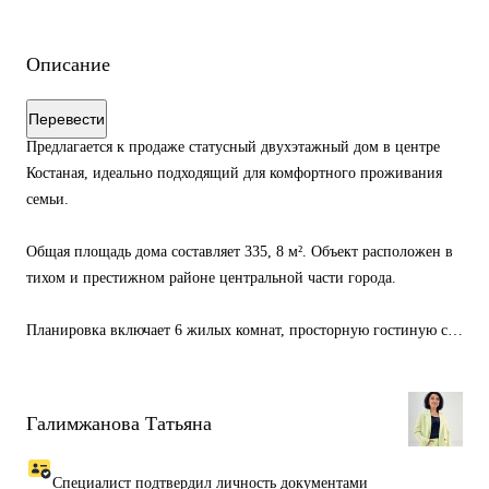
Описание
Перевести
Предлагается к продаже статусный двухэтажный дом в центре
Костаная, идеально подходящий для комфортного проживания
семьи.
Общая площадь дома составляет 335, 8 м². Объект расположен в
тихом и престижном районе центральной части города.
Планировка включает 6 жилых комнат, просторную гостиную с
камином, кухню с итальянской мебелью, отдельную столовую,
две мастер-спальни с гардеробными и собственными санузлами,
дополнительные спальни и кабинет.
Галимжанова Татьяна
Для отдыха и досуга предусмотрены сауна и джакузи. Цокольный
Специалист подтвердил личность документами
этаж предоставляет широкие возможности для организации