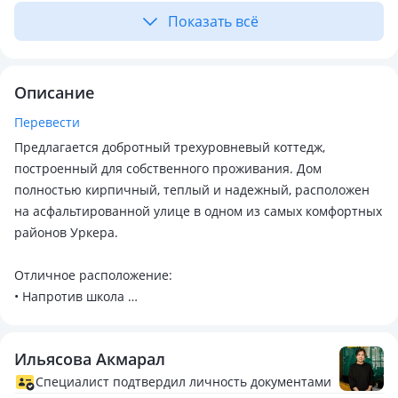
Показать всё
Описание
Перевести
Предлагается добротный трехуровневый коттедж,
построенный для собственного проживания. Дом
полностью кирпичный, теплый и надежный, расположен
на асфальтированной улице в одном из самых комфортных
районов Уркера.
Отличное расположение:
• Напротив школа
• Рядом детский сад
• Асфальтированный подъезд
Ильясова Акмарал
• Удобная транспортная доступность
Специалист подтвердил личность документами