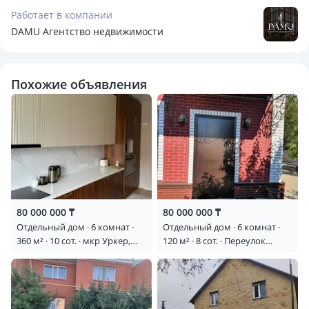
Дом не требует дополнительных вложений. Просторная
Работает в компании
планировка подойдет для большой семьи, а качественное
DAMU Агентство недвижимости
строительство обеспечит комфортное проживание на
долгие годы.
Похожие объявления
Заезжайте и живите с удовольствием!
Звоните для получения дополнительной информации и
организации просмотра.
80 000 000 ₸
80 000 000 ₸
Отдельный дом · 6 комнат ·
Отдельный дом · 6 комнат ·
360 м² · 10 сот. · мкр Уркер,
120 м² · 8 сот. · Переулок
Амир Едыге 20
Жайдарман 6