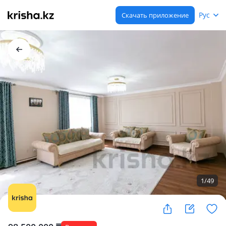
Рус
Скачать приложение
1
/
49