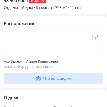
98 500 000 ₸
В архиве
Отдельный дом · 6 комнат · 395 м² · 11 сот.
Расположение
мкр Уркер — Амире Кашаубаева
Астана · Нура р-н · мкр Уркер
Что есть рядом
О доме