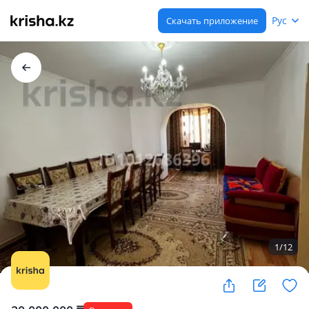
Рус
Скачать приложение
1
/
12