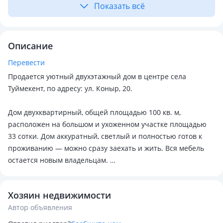
Показать всё
Описание
Перевести
Продается уютный двухэтажный дом в центре села
Туймекент, по адресу: ул. Коныр, 20.
Дом двухквартирный, общей площадью 100 кв. м,
расположен на большом и ухоженном участке площадью
33 сотки. Дом аккуратный, светлый и полностью готов к
проживанию — можно сразу заехать и жить. Вся мебель
остается новым владельцам.
На втором этаже расположены 3 просторные спальни и
Хозяин недвижимости
санузел. На первом этаже находятся большой зал,
Автор объявления
столовая, кухня и прихожая.