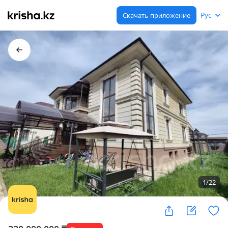
Рус
Скачать приложение
1
/
22