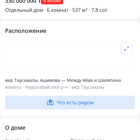
330 000 000 ₸
В архиве
Отдельный дом · 6 комнат · 537 м² · 7.8 сот.
Расположение
мкр Таусамалы, Ашимова — Между Абая и Шаляпина
Алматы · Наурызбайский р-н · мкр Таусамалы
Что есть рядом
О доме