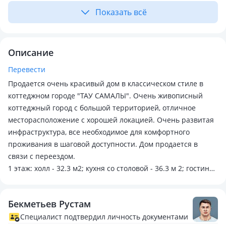
Показать всё
Описание
Перевести
Продается очень красивый дом в классическом стиле в
коттеджном городе "ТАУ САМАЛЫ". Очень живописный
коттеджный город с большой территорией, отличное
месторасположение с хорошей локацией. Очень развитая
инфраструктура, все необходимое для комфортного
проживания в шаговой доступности. Дом продается в
связи с переездом.
1 этаж: холл - 32.3 м2; кухня со столовой - 36.3 м 2; гостиная
- 53 м2; терраса (застеклена) с выходом из гостиной - 36
м2: спальная комната с санузлом и гардеробной - 38.6 м2;
Бекметьев Рустам
гостевой санузел.
2 этаж: холл - 32.1 м2; лоджия - 10 м2: мастер спальная с
Специалист подтвердил личность документами