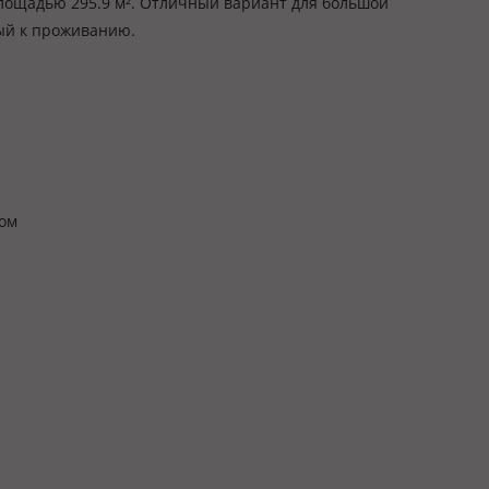
лощадью 295.9 м². Отличный вариант для большой
ый к проживанию.
ром