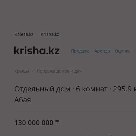
Kolesa.kz
Krisha.kz
Продажа
Аренда
Оценка
Крыша
Продажа домов и дач
/
Отдельный дом · 6 комнат · 295.9 
Абая
130 000 000
₸