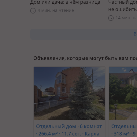
Дом или дача: в чём разница
Частный дом
не ошибить
4 мин. на чтение
14 мин. н
В
Объявления, которые могут быть вам п
Отдельный дом · 6 комнат
Отдельный
· 266.4 м² · 11.7 сот. · Карла
· 318 м² · 9