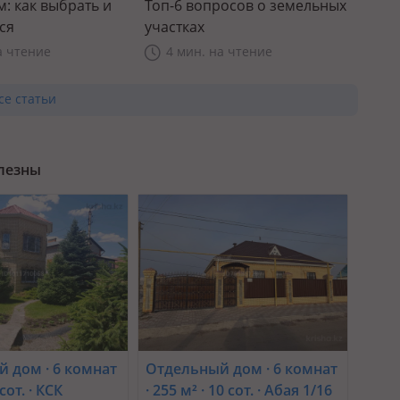
: как выбрать и
Топ-6 вопросов о земельных
ся
участках
а чтение
4 мин. на чтение
се статьи
олезны
 дом · 6 комнат
Отдельный дом · 6 комнат
 сот. · КСК
· 255 м² · 10 сот. · Абая 1/16