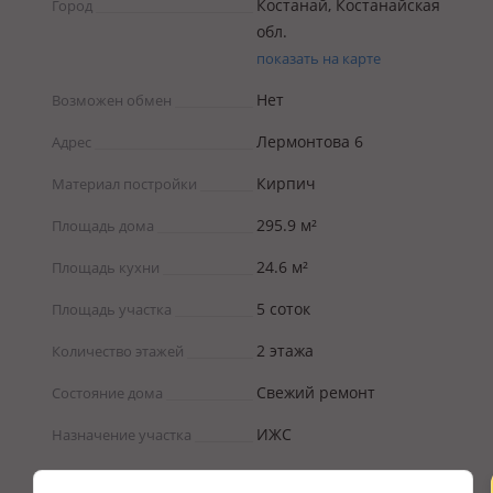
Костанай, Костанайская
Город
обл.
показать на карте
Нет
Возможен обмен
Лермонтова 6
Адрес
Кирпич
Материал постройки
295.9 м²
Площадь дома
24.6 м²
Площадь кухни
5 соток
Площадь участка
2 этажа
Количество этажей
Свежий ремонт
Состояние дома
ИЖС
Назначение участка