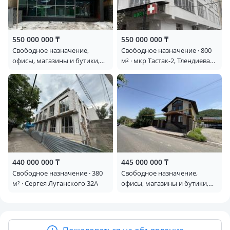
550 000 000 ₸
550 000 000 ₸
Свободное назначение,
Свободное назначение · 800
офисы, магазины и бутики,
м² · мкр Тастак-2, Тлендиева
бани, гостиницы и зоны
213 — Абая Тлендиева
отдыха, медцентры и аптеки,
образование, развлечения ·
715 м² · Курмангалиева 35 —
Бекхожина
440 000 000 ₸
445 000 000 ₸
Свободное назначение · 380
Свободное назначение,
м² · Сергея Луганского 32А
офисы, магазины и бутики,
азс, автосервисы и
автомойки, общепит, салоны
красоты, бани, гостиницы и
зоны отдыха, медцентры и