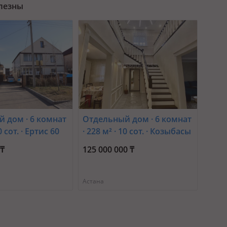
олезны
 дом · 6 комнат
Отдельный дом · 6 комнат
0 сот. · Ертис 60
· 228 м² · 10 сот. · Козыбасы
а, Шакарима,
21
 ₸
125 000 000 ₸
 #1
Астана