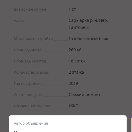
Нет
Возможен обмен
Сарыарка р-н, Пер.
Адрес
Тайтобе 3
Газобетонный блок
Материал постройки
260 м²
Площадь дома
18 соток
Площадь участка
2 этажа
Количество этажей
2019
Год постройки
Свежий ремонт
Состояние дома
ИЖС
Назначение участка
Автор объявления