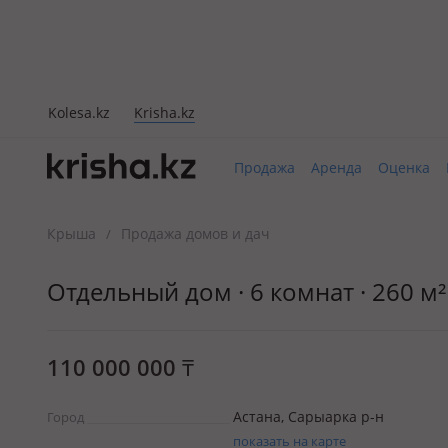
Kolesa.kz
Krisha.kz
Продажа
Аренда
Оценка
Крыша
Продажа домов и дач
/
Отдельный дом · 6 комнат · 260 м² 
110 000 000
₸
Астана, Сарыарка р-н
Город
показать на карте