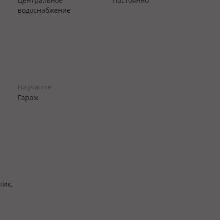
Центральное
Постоянно
водоснабжение
На участке
Гараж
тик.