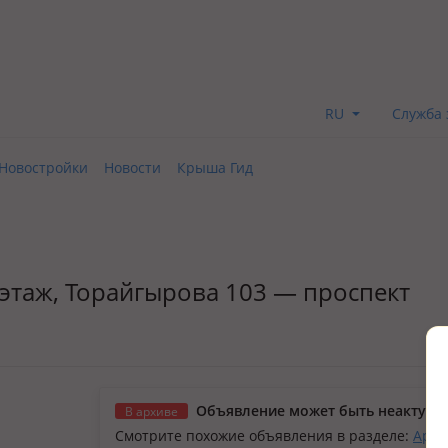
RU
Служба 
Новостройки
Новости
Крыша Гид
4 этаж, Торайгырова 103 — проспект
Объявление может быть неактуал
В архиве
Смотрите похожие объявления в разделе:
Арен