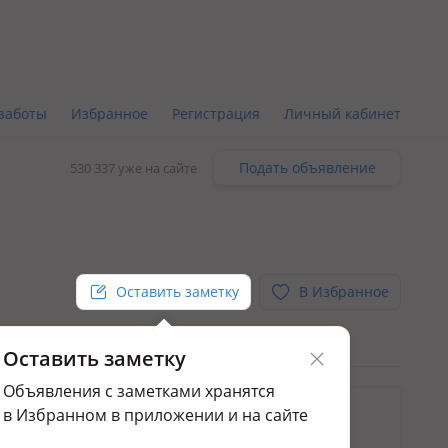
заботы
Избранное
Регистрация
Личный кабинет
Подать объявление
530 337 уже на сайте
Оставить заметку
В Избранное
Оставить заметку
Объявления с заметками хранятся
ьным.
в Избранном в приложении и на сайте
да квартир в Павлодаре