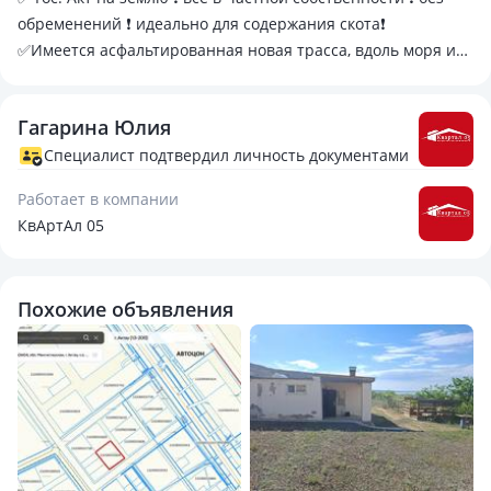
обременений ❗ идеально для содержания скота❗
✅Имеется асфальтированная новая трасса, вдоль моря и
баз отдыха‼️дорога проходит вдоль участка, и имеется
удобный накатанный съезд к участку‼️
Гагарина Юлия
ЗВОНИТЕ!❗ ТОРГ В ПРЕДЕЛАХ РАЗУМНОГО УМЕСТЕН!❗
С уважением, Агентство Недвижимости "Квартал"
Специалист подтвердил личность документами
Работает в компании
КвАртАл 05
Похожие объявления