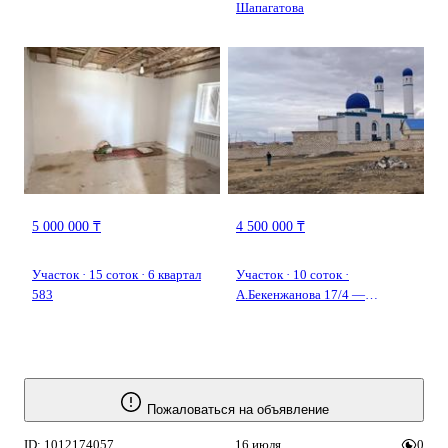
Шапагатова
5 000 000 ₸
4 500 000 ₸
Участок · 15 соток · 6 квартал
Участок · 10 соток ·
583
А.Бекенжанова 17/4 —
Орталық Мешіт дал артында
Пожаловаться на объявление
ID: 1012174057
16 июля
0