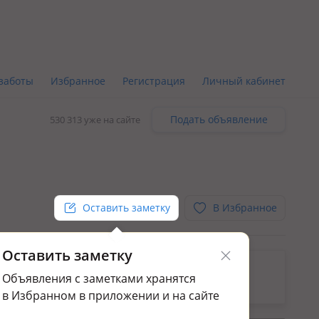
заботы
Избранное
Регистрация
Личный кабинет
Подать объявление
530 313 уже на сайте
Оставить заметку
В Избранное
Оставить заметку
ьным.
Объявления с заметками хранятся
ажа домов и дач в Костанае
в Избранном в приложении и на сайте