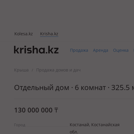
Kolesa.kz
Krisha.kz
Продажа
Аренда
Оценка
Крыша
Продажа домов и дач
/
Отдельный дом · 6 комнат · 325.5 м
130 000 000
₸
Костанай, Костанайская
Город
обл.