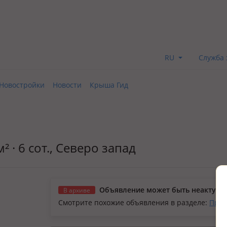
RU
Служба 
Новостройки
Новости
Крыша Гид
² · 6 сот., Северо запад
Объявление может быть неактуал
В архиве
Смотрите похожие объявления в разделе:
Прод