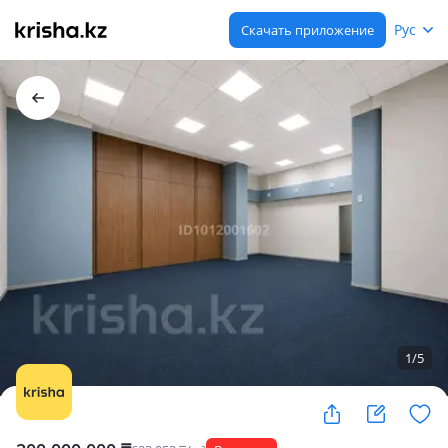
Рус
Скачать приложение
1
/
5