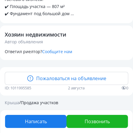
✔️ Площадь участка — 807 м²
✔️ Фундамент под большой дом
✔️ Спокойный жилой район
✔️ Удобный выезд к курортной зоне
Хозяин недвижимости
✔️ До солёных озёр всего 5-7 минут на автомобиле
Автор объявления
📱
Ответил риелтор?
Сообщите нам
Пожаловаться на объявление
ID: 1011995585
2 августа
0
/
Крыша
Продажа участков
Написать
Позвонить