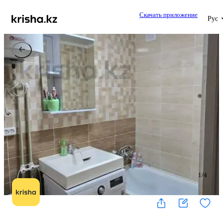
Скачать приложение
Рус
1
/
4