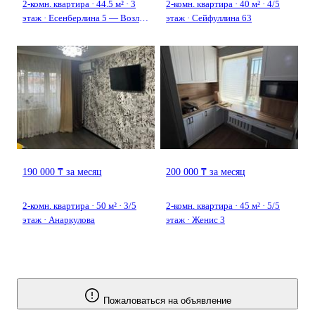
2-комн. квартира · 44.5 м² · 3
2-комн. квартира · 40 м² · 4/5
этаж · Есенберлина 5 — Возле
этаж · Сейфуллина 63
Акимат
190 000 ₸ за месяц
200 000 ₸ за месяц
2-комн. квартира · 50 м² · 3/5
2-комн. квартира · 45 м² · 5/5
этаж · Анаркулова
этаж · Женис 3
Пожаловаться на объявление