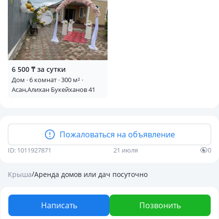
По вашему желанию наш профессиональный повар
возьмёт на себя все хлопоты по приготовлению блюд.
В меню входит:
2 горячих блюда на выбор
6 500 ₸ за сутки
3 вида салатов
Дом · 6 комнат · 300 м² ·
Асан,Алихан Букейханов 41
холодные закуски
Для отдыха и развлечений:
Пожаловаться на объявление
мангал во дворе для приготовления шашлыков
ID: 1011927871
21 июля
0
зелёная лужайка для отдыха
/
Крыша
Аренда домов или дач посуточно
музыкальные колонки и караоке
Написать
Позвонить