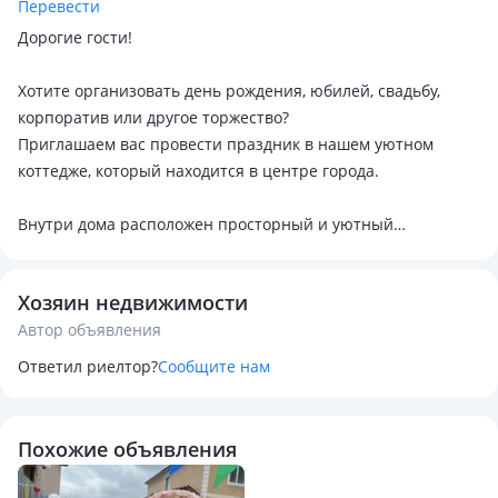
Перевести
Дорогие гости!
Хотите организовать день рождения, юбилей, свадьбу,
корпоратив или другое торжество?
Приглашаем вас провести праздник в нашем уютном
коттедже, который находится в центре города.
Внутри дома расположен просторный и уютный
банкетный зал, рассчитанный до 70 гостей.
Также есть 4 комфортные спальни для гостей, которые
Хозяин недвижимости
хотят остаться на ночь.
Автор объявления
Стоимость банкета:
Ответил риелтор?
Сообщите нам
6500 тг с человека (до 70 человек)
Садака:
Похожие объявления
5000 тг с человека