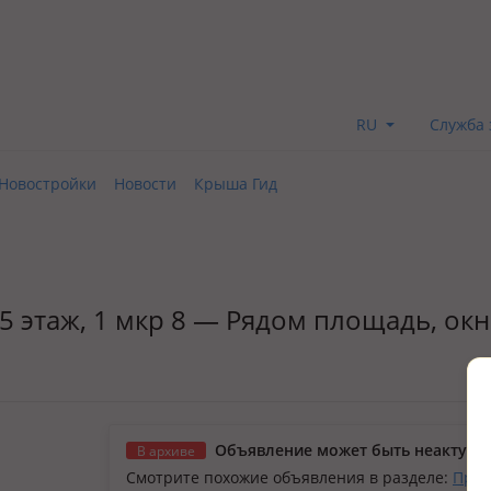
RU
Служба 
Новостройки
Новости
Крыша Гид
2/5 этаж, 1 мкр 8 — Рядом площадь, ок
Объявление может быть неактуал
В архиве
Смотрите похожие объявления в разделе:
Прод