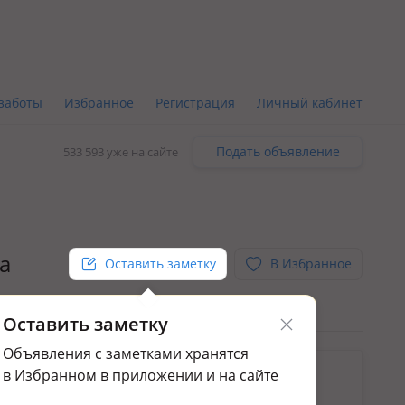
заботы
Избранное
Регистрация
Личный кабинет
Подать объявление
533 593 уже на сайте
на
Оставить заметку
В Избранное
Оставить заметку
Объявления с заметками хранятся
ьным.
в Избранном в приложении и на сайте
ажа квартир в Качаре