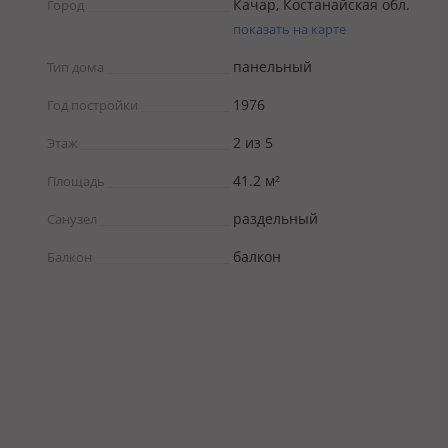
Качар, Костанайская обл.
Город
показать на карте
панельный
Тип дома
1976
Год постройки
2 из 5
Этаж
41.2 м²
Площадь
раздельный
Санузел
балкон
Балкон