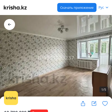
Рус
Скачать приложение
1
/
5