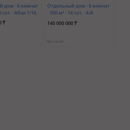
 дом · 6 комнат
Отдельный дом · 6 комнат
10 сот. · Абая 1/16
· 350 м² · 14 сот. · 4-й
микрорайон, Тепличная
0 ₸
140 000 000 ₸
Костанай