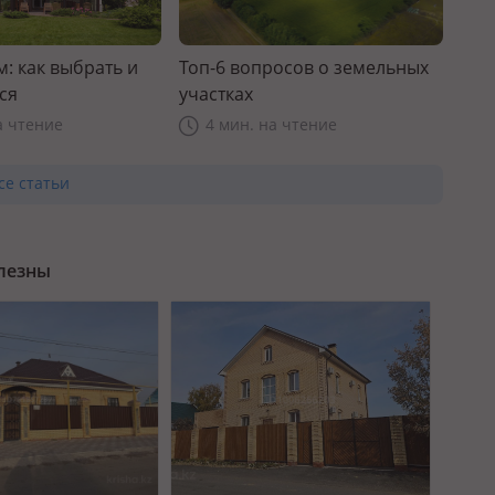
: как выбрать и
Топ-6 вопросов о земельных
ся
участках
а чтение
4 мин. на чтение
се статьи
олезны