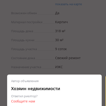
показать на карте
Да
Возможен обмен
Кирпич
Материал постройки
318 м²
Площадь дома
30 м²
Площадь кухни
9 соток
Площадь участка
Свежий ремонт
Состояние дома
ИЖС
Назначение участка
Автор объявления
Хозяин недвижимости
Ответил риелтор?
Сообщите нам