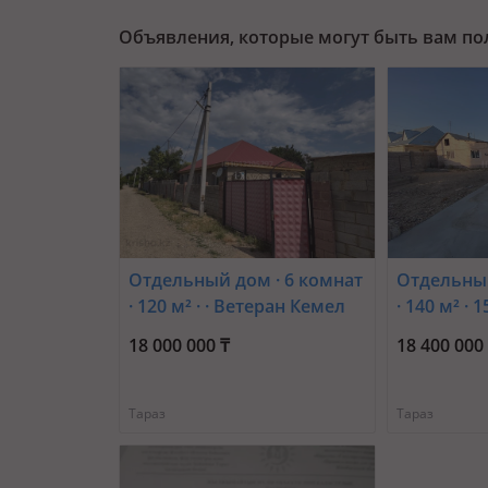
Объявления, которые могут быть вам п
Отдельный дом · 6 комнат
Отдельный
· 120 м² · · Ветеран Кемел
· 140 м² · 1
136
Смайлова 
18 000 000 ₸
18 400 000
хамукат
Тараз
Тараз