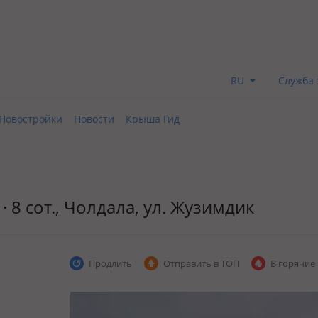
RU
Служба 
Новостройки
Новости
Крыша Гид
· 8 сот., Чолдала, ул. Жузимдик
Продлить
Отправить в ТОП
В горячие