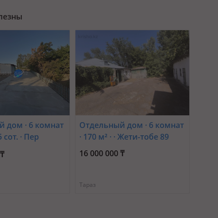
олезны
 дом · 6 комнат
Отдельный дом · 6 комнат
5 сот. · Пер
· 170 м² · · Жети-тобе 89
18 18 — Массив
16 000 000 ₸
 ₸
Тараз