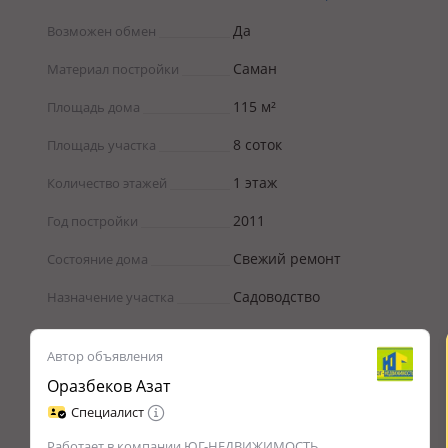
Да
Возможен обмен
Саман
Материал постройки
115 м²
Площадь дома
8 соток
Площадь участка
1 этаж
Количество этажей
2011
Год постройки
Свежий ремонт
Состояние дома
Садоводство
Назначение участка
Автор объявления
Оразбеков Азат
Специалист
Работает в компании ЮГ-НЕДВИЖИМОСТЬ