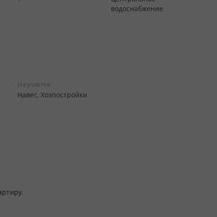
водоснабжение
На участке
Навес, Хозпостройки
артиру.