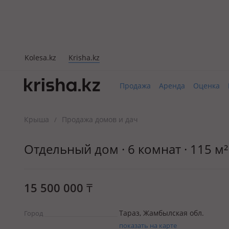
Kolesa.kz
Krisha.kz
Продажа
Аренда
Оценка
Крыша
Продажа домов и дач
/
Отдельный дом · 6 комнат · 115 м² 
15 500 000
₸
Тараз, Жамбылская обл.
Город
показать на карте