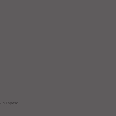
ч в Таразе