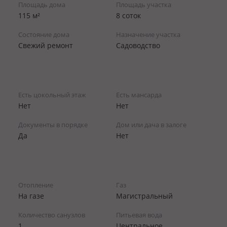
Площадь дома
Площадь участка
115 м²
8 соток
Состояние дома
Назначение участка
Свежий ремонт
Садоводство
Есть цокольный этаж
Есть мансарда
Нет
Нет
Документы в порядке
Дом или дача в залоге
Да
Нет
Отопление
Газ
На газе
Магистральный
Количество санузлов
Питьевая вода
1
Центральное