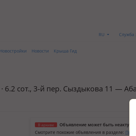
RU
Служба 
Новостройки
Новости
Крыша Гид
· 6.2 сот., 3-й пер. Сыздыкова 11 — Аб
Объявление может быть неактуал
В архиве
Смотрите похожие объявления в разделе:
Прод