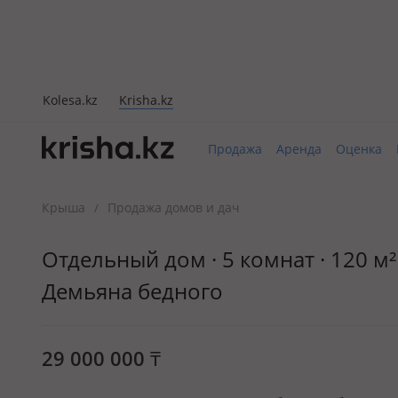
Kolesa.kz
Krisha.kz
Продажа
Аренда
Оценка
Крыша
Продажа домов и дач
/
Отдельный дом · 5 комнат · 120 м² 
Демьяна бедного
29 000 000
₸