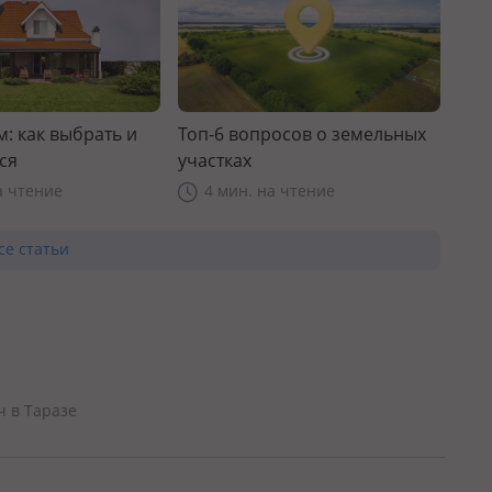
: как выбрать и
Топ-6 вопросов о земельных
ся
участках
а чтение
4 мин. на чтение
се статьи
ч в Таразе