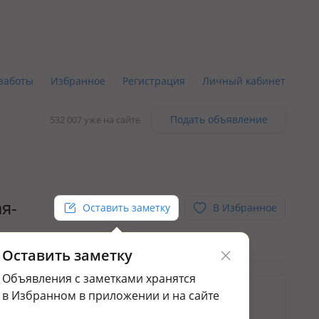
заботы
Избранное
Регистрация
Личный кабинет
Подать объявление
532 007 уже на сайте
ая-
Оставить заметку
В Избранное
Оставить заметку
Объявления с заметками хранятся
ьным.
в Избранном в приложении и на сайте
ажа домов и дач в Таразе