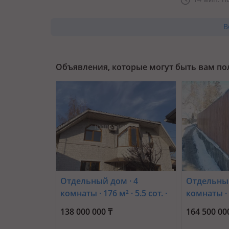
В
Объявления, которые могут быть вам п
Отдельный дом · 4
Отдельный
комнаты · 176 м² · 5.5 сот. ·
комнаты · 7
Татибекова 60
мкр Тау С
138 000 000 ₸
164 500 00
Ладушкин