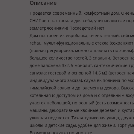
Описание
Продается современный, комфортный дом. Очень
СНИПов т. к. строили для себя, учитывали все 
землетрясениями! Последствий нет!
Дом построен из евроблока, очень теплый, сейс
rehau, мультифункциональные стекла (сохраняют 
(полная регулировка, можно отключать по зонам).
большое количество гостей, 3 спальни. Встроенна
доме заложена 3х2, 5 монолит, сантехнические тр
санузла: гостевой и основной 14.6 м2 (встроенная
индивидуального заказа), сауна выполнена по эк
гималайской солью и др. элементы декора. Высоки
котельная (с доступом из дома и с отдельным вход
участок небольшой, но ровный (есть возможность 
машины, декоративные хвойные деревья и кустарн
уличная подсветка. Тихая тупиковая улица, друж
школы и детские сады, удобен для жизни. Торг ум
Возможна покупка по ипотеке.