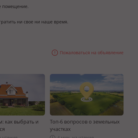
е помещение.
 тратить ни свое ни наше время.
Пожаловаться на объявление
: как выбрать и
Топ-6 вопросов о земельных
ся
участках
а чтение
4 мин. на чтение