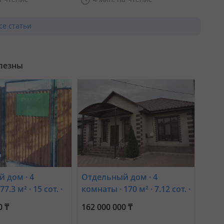
се статьи
олезны
 дом · 4
Отдельный дом · 4
7.3 м² · 15 сот. ·
комнаты · 170 м² · 7.12 сот. ·
амал,
мкр Улжан-2
0 ₸
162 000 000 ₸
а 92