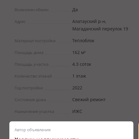
Да
Возможен обмен
Алатауский р-н,
Адрес
Магаданский переулок 19
Теплоблок
Материал постройки
162 м²
Площадь дома
4.3 соток
Площадь участка
1 этаж
Количество этажей
2022
Год постройки
Свежий ремонт
Состояние дома
ИЖС
Назначение участка
Автор объявления