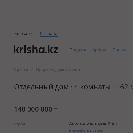
Kolesa.kz
Krisha.kz
Продажа
Аренда
Оценка
Крыша
Продажа домов и дач
/
Отдельный дом · 4 комнаты · 162 м
140 000 000
₸
Алматы, Алатауский р-н
Город
показать на карте