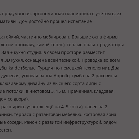
 продуманная, эргономичная планировка с учётом всех
нормативы. Дом достойно прошел испытание
мостойкий, частично меблирован. Большие окна фирмы
летом прохладу, зимой тепло), теплые полы + радиаторы
 Зал + кухня студия, в своем просторе разместит
я 3D кухня, оснащена всей техникой. Проводка во всем
убы kalde (белые, Турция по немецкой технологии). Два
 душевая, угловая ванна Appollo, тумба на 2 раковины
склюзивному дизайну из высшего сорта липы с
е потолки, в чистовом 3, 15 м. Прачечная, кладовая,
ом со двора).
расширить участок ещё на 4, 5 сотки), навес на 2
ики, терраса с ратанговой мебелью, костровая зона,
ные соседи. Район с развитой инфраструктурой, рядом
естен.