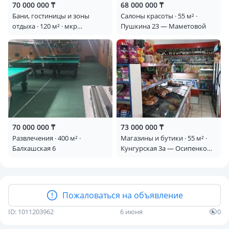
70 000 000 ₸
68 000 000 ₸
Бани, гостиницы и зоны
Салоны красоты · 55 м² ·
отдыха · 120 м² · мкр
Пушкина 23 — Маметовой
Айгерим-2, Шугыла 28/1 —
Байтенова
70 000 000 ₸
73 000 000 ₸
Развлечения · 400 м² ·
Магазины и бутики · 55 м² ·
Балхашская 6
Кунгурская 3а — Осипенко
Прибыль с первого дня!!!
Пожаловаться на объявление
ID: 1011203962
6 июня
0