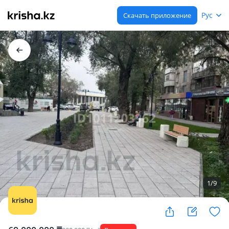
Рус
Скачать приложение
1
/
9