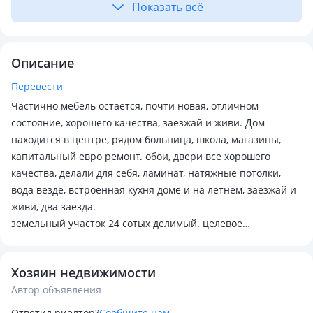
Показать всё
Описание
Перевести
Частично мебель остаётся, почти новая, отличном
состояние, хорошего качества, заезжай и живи. Дом
находится в центре, рядом больница, школа, магазины,
капитальный евро ремонт. обои, двери все хорошего
качества, делали для себя, ламинат, натяжные потолки,
вода везде, встроенная кухня доме и на летнем, заезжай и
живи, два заезда.
земельный участок 24 сотых делимый. целевое
назначение для строительство, дом подключен
природному газу и есть печка на твёрдом. электричество
Хозяин недвижимости
полностью поменяли, интернет подключен, аура доме
Автор объявления
хорошая.
продажа с связано переездом. Часть не большой суммы (2-
Ответил риелтор?
Сообщите нам