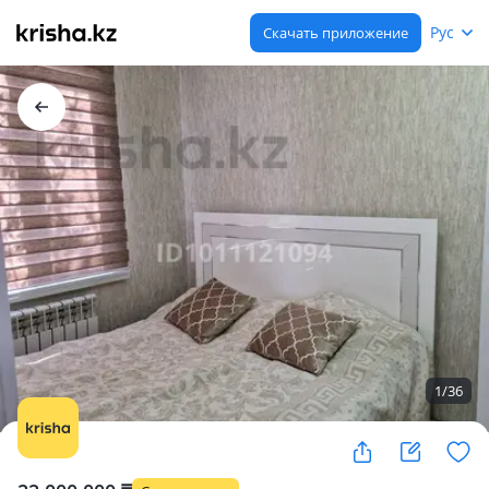
Рус
Скачать приложение
1
/
36