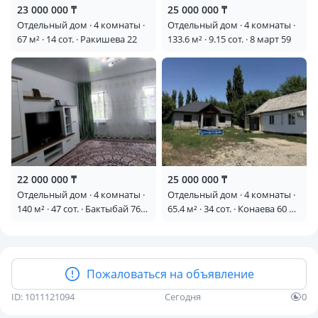
23 000 000 ₸
25 000 000 ₸
Отдельный дом · 4 комнаты ·
Отдельный дом · 4 комнаты ·
67 м² · 14 сот. · Ракишева 22
133.6 м² · 9.15 сот. · 8 март 59
22 000 000 ₸
25 000 000 ₸
Отдельный дом · 4 комнаты ·
Отдельный дом · 4 комнаты ·
140 м² · 47 сот. · Бактыбай 76
65.4 м² · 34 сот. · Конаева 60 —
— Бактыбай
Дом продается вместе с
большим недостроенным
домом 14*14. Общей
плошадью 196м2.
Пожаловаться на объявление
ID: 1011121094
Сегодня
0