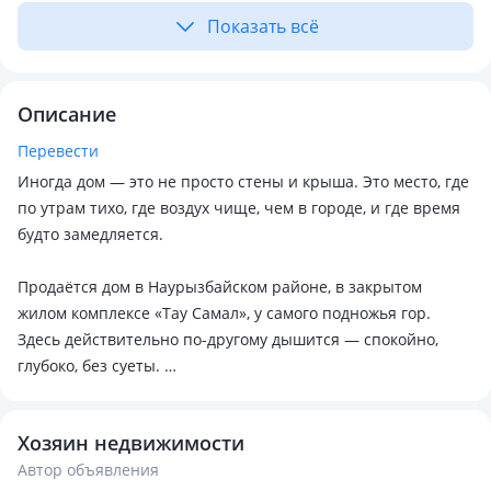
Показать всё
Описание
Перевести
Иногда дом — это не просто стены и крыша. Это место, где
по утрам тихо, где воздух чище, чем в городе, и где время
будто замедляется.
Продаётся дом в Наурызбайском районе, в закрытом
жилом комплексе «Тау Самал», у самого подножья гор.
Здесь действительно по-другому дышится — спокойно,
глубоко, без суеты.
Дом площадью 306 м² на участке 12 соток. Два этажа,
Хозяин недвижимости
продуманная планировка, и ощущение пространства,
Автор объявления
которое не давит, а наоборот — даёт свободу.