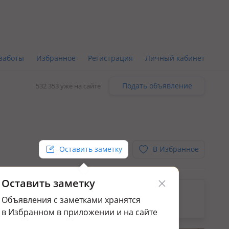
заботы
Избранное
Регистрация
Личный кабинет
Подать объявление
532 353 уже на сайте
Оставить заметку
В Избранное
Оставить заметку
ьным.
Объявления с заметками хранятся
ажа домов и дач в Алматы р-н
в Избранном в приложении и на сайте