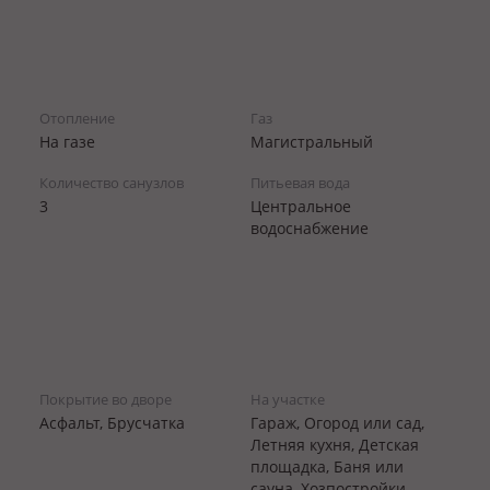
Отопление
Газ
На газе
Магистральный
Количество санузлов
Питьевая вода
3
Центральное
водоснабжение
Покрытие во дворе
На участке
Асфальт, Брусчатка
Гараж, Огород или сад,
Летняя кухня, Детская
площадка, Баня или
сауна, Хозпостройки