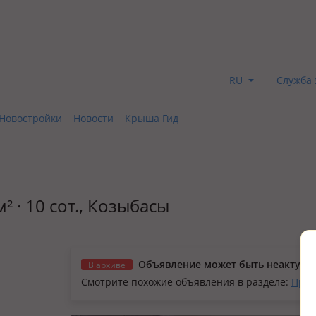
RU
Служба 
Новостройки
Новости
Крыша Гид
² · 10 сот., Козыбасы
Объявление может быть неактуал
В архиве
Смотрите похожие объявления в разделе:
Прод