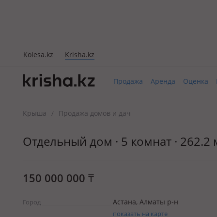
Kolesa.kz
Krisha.kz
Продажа
Аренда
Оценка
Крыша
Продажа домов и дач
/
Отдельный дом · 5 комнат · 262.2 м
150 000 000
₸
Астана, Алматы р-н
Город
показать на карте