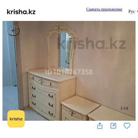
Скачать приложение
Рус
1
/
14