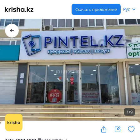
Рус
Скачать приложение
1
/
9