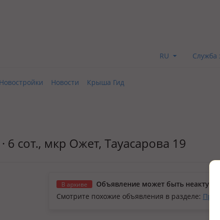
RU
Служба 
Новостройки
Новости
Крыша Гид
· 6 сот., мкр Ожет, Тауасарова 19
Объявление может быть неактуал
В архиве
Смотрите похожие объявления в разделе:
Прод