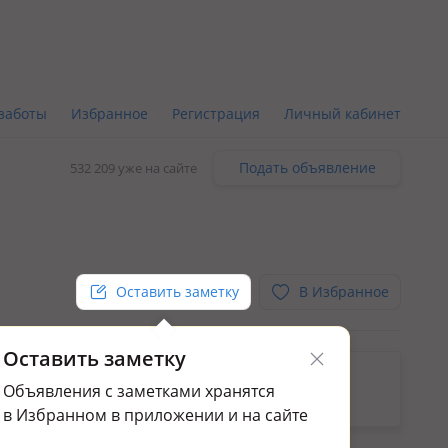
заботы
Избранное
Регистрация
Личный кабинет
Подать объявление
532 209 уже на сайте
Оставить заметку
В Избранное
Оставить заметку
ьным.
Объявления с заметками хранятся
ажа домов и дач в мкр Ожет
в Избранном в приложении и на сайте