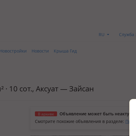
RU
Служба 
Новостройки
Новости
Крыша Гид
 · 10 сот., Аксуат — Зайсан
Объявление может быть неактуал
В архиве
Смотрите похожие объявления в разделе:
Прод