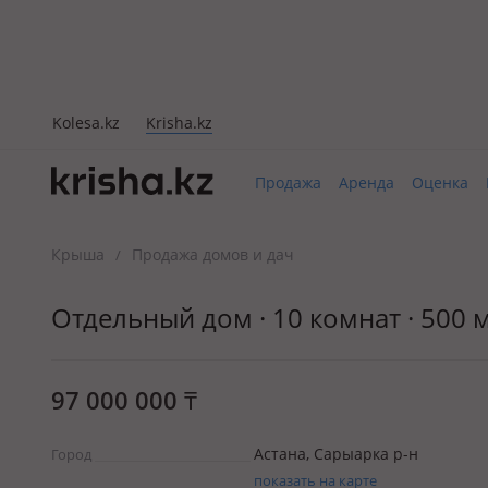
Kolesa.kz
Krisha.kz
Продажа
Аренда
Оценка
Крыша
Продажа домов и дач
/
Отдельный дом · 10 комнат · 500 м²
97 000 000
₸
Астана, Сарыарка р-н
Город
показать на карте