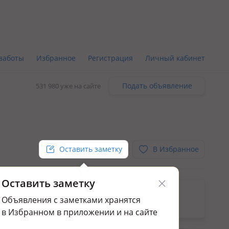
заботы
Избранное
Регистрация
Личный кабинет
Подать объявление
531 980 уже на сайте
Оставить заметку
В Избранное
Оставить заметку
ьным.
Объявления с заметками хранятся
ажа домов и дач в Сарыарка р-н
в Избранном в приложении и на сайте