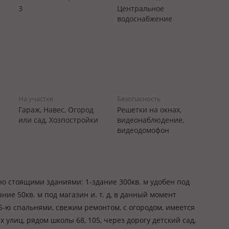
3
Центральное
водоснабжение
На участке
Безопасность
Гараж, Навес, Огород
Решетки на окнах,
или сад, Хозпостройки
видеонаблюдение,
видеодомофон
но стоящими зданиями: 1-здание 300кв. м удобен под
ние 50кв. м под магазин и. т. д, в данный момент
 5-ю спальнями, свежим ремонтом, с огородом, имеется
 улиц, рядом школы 68, 105, через дорогу детский сад,