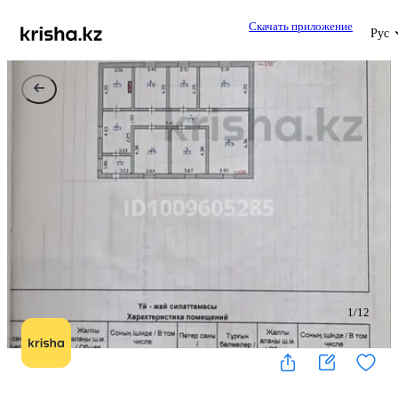
Скачать приложение
Рус
1
/
12