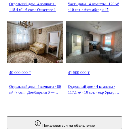
Отдельный дом · 4 комнаты ·
Часть дома · 4 комнаты · 120 м²
118.4 м² · 6 сот. · Окжетпес 114
· 10 сот. · Актамберди 47
— Герцена и Окжетпес
40 000 000 ₸
41 500 000 ₸
Отдельный дом · 4 комнаты · 80
Отдельный дом · 4 комнаты ·
м² · 7 сот. · Домбыралы 6 —
117.1 м² · 10 сот. · мкр Уркер,
Московская-потанина рядом
Саттар Ерубаева
Пожаловаться на объявление