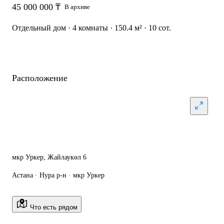
45 000 000 ₸
В архиве
Отдельный дом · 4 комнаты · 150.4 м² · 10 сот.
Расположение
мкр Уркер, Жайлаукөл 6
Астана · Нура р-н · мкр Уркер
Что есть рядом