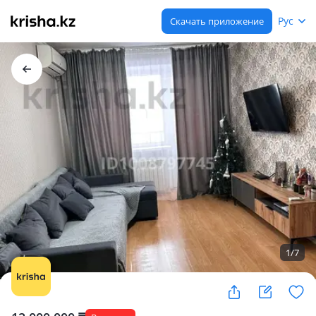
Рус
Скачать приложение
1
/
7